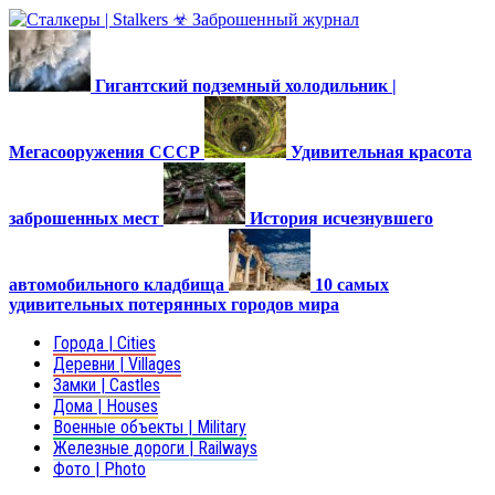
Гигантский подземный холодильник |
Мегасооружения СССР
Удивительная красота
заброшенных мест
История исчезнувшего
автомобильного кладбища
10 самых
удивительных потерянных городов мира
Города | Cities
Деревни | Villages
Замки | Castles
Дома | Houses
Военные объекты | Military
Железные дороги | Railways
Фото | Photo