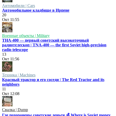
Автомобили | Cars
Автомобильное кладбище в Ирпене
20
Окт
11:55
Военные объекты | Military
ТНА-400 — первый советский высокоточный
радиотелескоп | TNA-400 — the first Soviet high-precision
radio telescope
13
Окт
11:56
Техника | Machines
Красный трактор и его соседи | The Red Tractor and its
neighbors
11
Окт
12:08
Свалка | Dump
Где похоронены советские деньги 💰 Where is Soviet money