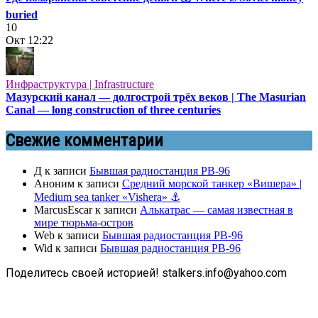
buried
10
Окт
12:22
Инфраструктура | Infrastructure
Мазурский канал — долгострой трёх веков | The Masurian
Canal — long construction of three centuries
Свежие комментарии
Д
к записи
Бывшая радиостанция РВ-96
Аноним
к записи
Средний морской танкер «Вишера» |
Medium sea tanker «Vishera» ⚓
MarcusEscar
к записи
Алькатрас — самая известная в
мире тюрьма-остров
Web
к записи
Бывшая радиостанция РВ-96
Wid
к записи
Бывшая радиостанция РВ-96
Поделитесь своей историей! stalkers.info@yahoo.com