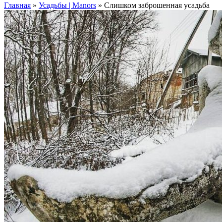
Главная
»
Усадьбы | Manors
»
Слишком заброшенная усадьба