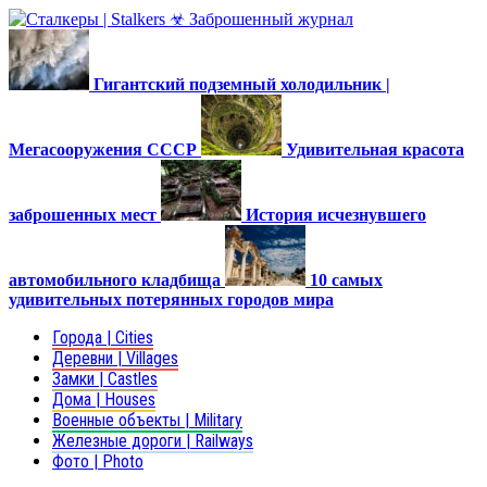
Гигантский подземный холодильник |
Мегасооружения СССР
Удивительная красота
заброшенных мест
История исчезнувшего
автомобильного кладбища
10 самых
удивительных потерянных городов мира
Города | Cities
Деревни | Villages
Замки | Castles
Дома | Houses
Военные объекты | Military
Железные дороги | Railways
Фото | Photo