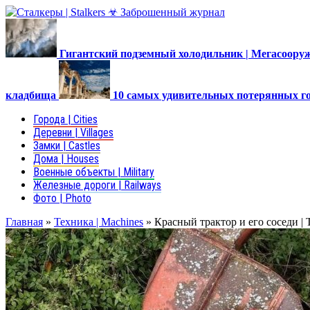
Гигантский подземный холодильник | Мегасоор
кладбища
10 самых удивительных потерянных г
Города | Cities
Деревни | Villages
Замки | Castles
Дома | Houses
Военные объекты | Military
Железные дороги | Railways
Фото | Photo
Главная
»
Техника | Machines
»
Красный трактор и его соседи | Th