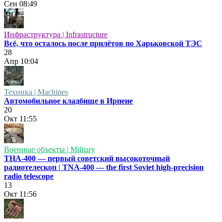
Сен
08:49
Инфраструктура | Infrastructure
Всё, что осталось после прилётов по Харьковской ТЭС
28
Апр
10:04
Техника | Machines
Автомобильное кладбище в Ирпене
20
Окт
11:55
Военные объекты | Military
ТНА-400 — первый советский высокоточный
радиотелескоп | TNA-400 — the first Soviet high-precision
radio telescope
13
Окт
11:56