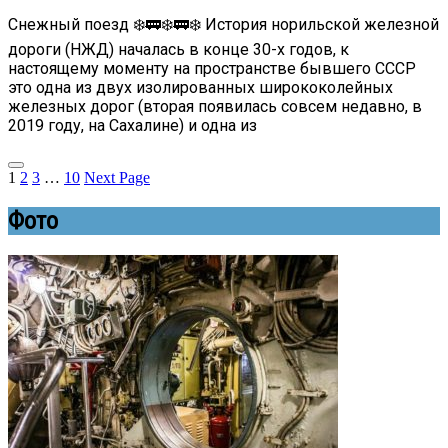
Снежный поезд ❄️🚃❄️🚃❄️ История норильской железной
дороги (НЖД) началась в конце 30-х годов, к
настоящему моменту на пространстве бывшего СССР
это одна из двух изолированных ширококолейных
железных дорог (вторая появилась совсем недавно, в
2019 году, на Сахалине) и одна из
1
2
3
…
10
Next Page
Фото