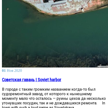
01
Ноя
2020
Советская гавань | Soviet harbor
В городе с таким громким названием когда-то был
судоремонтный завод, от которого к нынешнему
моменту мало что осталось — руины цехов да несколько
утонувших посудин, так и не дождавшихся ремонта. ⠀ In
town with such a loud name as Sovetskaya