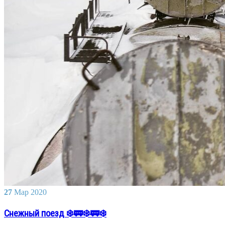
27
Мар
2020
Снежный поезд ❄️🚃❄️🚃❄️