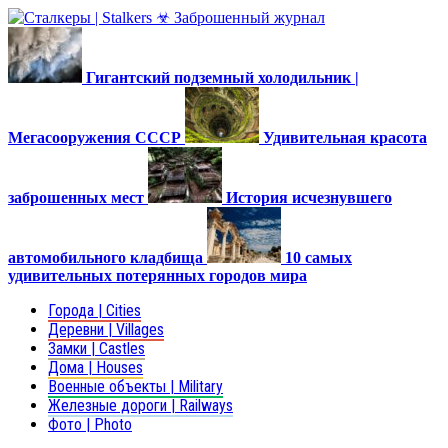
Гигантский подземный холодильник |
Мегасооружения СССР
Удивительная красота
заброшенных мест
История исчезнувшего
автомобильного кладбища
10 самых
удивительных потерянных городов мира
Города | Cities
Деревни | Villages
Замки | Castles
Дома | Houses
Военные объекты | Military
Железные дороги | Railways
Фото | Photo