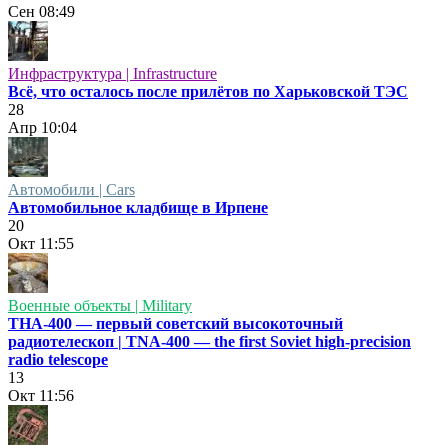
Сен
08:49
Инфраструктура | Infrastructure
Всё, что осталось после прилётов по Харьковской ТЭС
28
Апр
10:04
Автомобили | Cars
Автомобильное кладбище в Ирпене
20
Окт
11:55
Военные объекты | Military
ТНА-400 — первый советский высокоточный
радиотелескоп | TNA-400 — the first Soviet high-precision
radio telescope
13
Окт
11:56