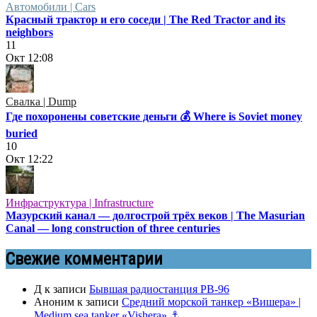
Автомобили | Cars
Красный трактор и его соседи | The Red Tractor and its
neighbors
11
Окт
12:08
Свалка | Dump
Где похоронены советские деньги 💰 Where is Soviet money
buried
10
Окт
12:22
Инфраструктура | Infrastructure
Мазурский канал — долгострой трёх веков | The Masurian
Canal — long construction of three centuries
Свежие комментарии
Д
к записи
Бывшая радиостанция РВ-96
Аноним
к записи
Средний морской танкер «Вишера» |
Medium sea tanker «Vishera» ⚓