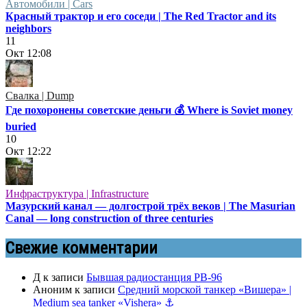
Автомобили | Cars
Красный трактор и его соседи | The Red Tractor and its
neighbors
11
Окт
12:08
Свалка | Dump
Где похоронены советские деньги 💰 Where is Soviet money
buried
10
Окт
12:22
Инфраструктура | Infrastructure
Мазурский канал — долгострой трёх веков | The Masurian
Canal — long construction of three centuries
Свежие комментарии
Д
к записи
Бывшая радиостанция РВ-96
Аноним
к записи
Средний морской танкер «Вишера» |
Medium sea tanker «Vishera» ⚓