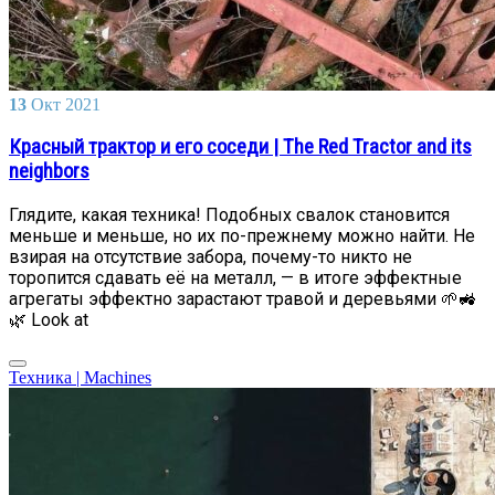
13
Окт
2021
Красный трактор и его соседи | The Red Tractor and its
neighbors
Глядите, какая техника! Подобных свалок становится
меньше и меньше, но их по-прежнему можно найти. Не
взирая на отсутствие забора, почему-то никто не
торопится сдавать её на металл, — в итоге эффектные
агрегаты эффектно зарастают травой и деревьями 🌱🚜
🌿 Look at
Техника | Machines