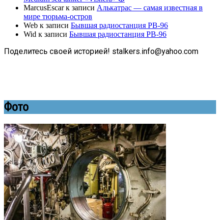
MarcusEscar
к записи
Алькатрас — самая известная в
мире тюрьма-остров
Web
к записи
Бывшая радиостанция РВ-96
Wid
к записи
Бывшая радиостанция РВ-96
Поделитесь своей историей! stalkers.info@yahoo.com
Фото