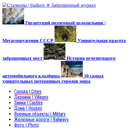
Гигантский подземный холодильник |
Мегасооружения СССР
Удивительная красота
заброшенных мест
История исчезнувшего
автомобильного кладбища
10 самых
удивительных потерянных городов мира
Города | Cities
Деревни | Villages
Замки | Castles
Дома | Houses
Военные объекты | Military
Железные дороги | Railways
Фото | Photo