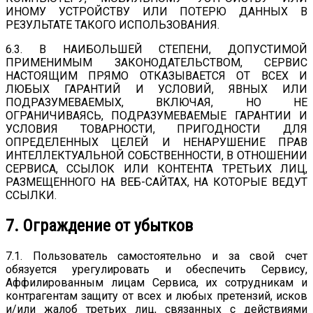
ИНОМУ УСТРОЙСТВУ ИЛИ ПОТЕРЮ ДАННЫХ В
РЕЗУЛЬТАТЕ ТАКОГО ИСПОЛЬЗОВАНИЯ.
6.3. В НАИБОЛЬШЕЙ СТЕПЕНИ, ДОПУСТИМОЙ
ПРИМЕНИМЫМ ЗАКОНОДАТЕЛЬСТВОМ, СЕРВИС
НАСТОЯЩИМ ПРЯМО ОТКАЗЫВАЕТСЯ ОТ ВСЕХ И
ЛЮБЫХ ГАРАНТИЙ И УСЛОВИЙ, ЯВНЫХ ИЛИ
ПОДРАЗУМЕВАЕМЫХ, ВКЛЮЧАЯ, НО НЕ
ОГРАНИЧИВАЯСЬ, ПОДРАЗУМЕВАЕМЫЕ ГАРАНТИИ И
УСЛОВИЯ ТОВАРНОСТИ, ПРИГОДНОСТИ ДЛЯ
ОПРЕДЕЛЕННЫХ ЦЕЛЕЙ И НЕНАРУШЕНИЕ ПРАВ
ИНТЕЛЛЕКТУАЛЬНОЙ СОБСТВЕННОСТИ, В ОТНОШЕНИИ
СЕРВИСА, ССЫЛОК ИЛИ КОНТЕНТА ТРЕТЬИХ ЛИЦ,
РАЗМЕЩЕННОГО НА ВЕБ-САЙТАХ, НА КОТОРЫЕ ВЕДУТ
ССЫЛКИ.
7. Ограждение от убытков
7.1. Пользователь самостоятельно и за свой счет
обязуется урегулировать и обеспечить Сервису,
Аффилированным лицам Сервиса, их сотрудникам и
контрагентам защиту от всех и любых претензий, исков
и/или жалоб третьих лиц, связанных с действиями