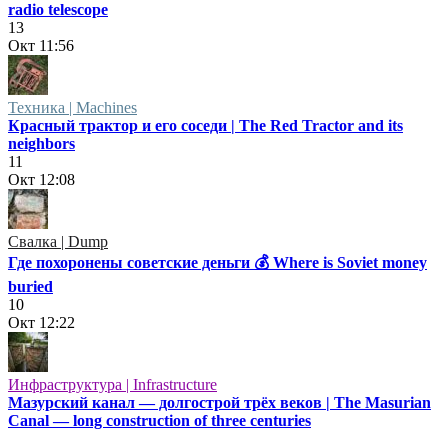
radio telescope
13
Окт
11:56
Техника | Machines
Красный трактор и его соседи | The Red Tractor and its
neighbors
11
Окт
12:08
Свалка | Dump
Где похоронены советские деньги 💰 Where is Soviet money
buried
10
Окт
12:22
Инфраструктура | Infrastructure
Мазурский канал — долгострой трёх веков | The Masurian
Canal — long construction of three centuries