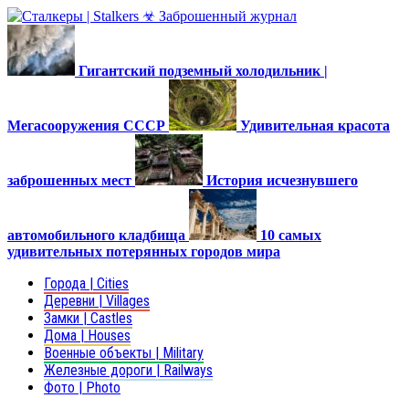
Гигантский подземный холодильник |
Мегасооружения СССР
Удивительная красота
заброшенных мест
История исчезнувшего
автомобильного кладбища
10 самых
удивительных потерянных городов мира
Города | Cities
Деревни | Villages
Замки | Castles
Дома | Houses
Военные объекты | Military
Железные дороги | Railways
Фото | Photo