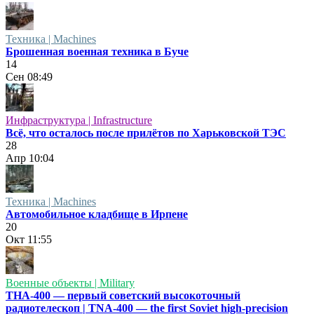
Техника | Machines
Брошенная военная техника в Буче
14
Сен
08:49
Инфраструктура | Infrastructure
Всё, что осталось после прилётов по Харьковской ТЭС
28
Апр
10:04
Техника | Machines
Автомобильное кладбище в Ирпене
20
Окт
11:55
Военные объекты | Military
ТНА-400 — первый советский высокоточный
радиотелескоп | TNA-400 — the first Soviet high-precision