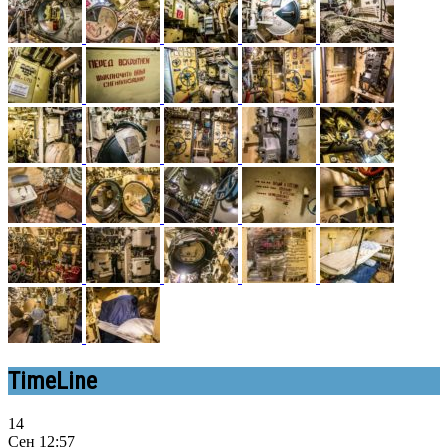
TimeLine
14
Сен
12:57