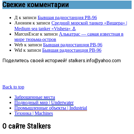
Свежие комментарии
Д
к записи
Бывшая радиостанция РВ-96
Аноним
к записи
Средний морской танкер «Вишера» |
Medium sea tanker «Vishera» ⚓
MarcusEscar
к записи
Алькатрас — самая известная в
мире тюрьма-остров
Web
к записи
Бывшая радиостанция РВ-96
Wid
к записи
Бывшая радиостанция РВ-96
Поделитесь своей историей! stalkers.info@yahoo.com
Back to top
Заброшенные места
Подводный мир | Underwater
Промышленные объекты | Industrial
Техника | Machines
О сайте Stalkers