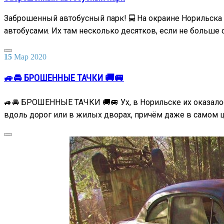
Заброшенный автобусный парк! 🚍 На окраине Норильск
автобусами. Их там несколько десятков, если не больше 
15
Мар
2020
🚙🚘 БРОШЕННЫЕ ТАЧКИ 🚚🚐
🚙🚘 БРОШЕННЫЕ ТАЧКИ 🚚🚐 Ух, в Норильске их оказалос
вдоль дорог или в жилых дворах, причём даже в самом ц