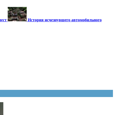
мест
История исчезнувшего автомобильного