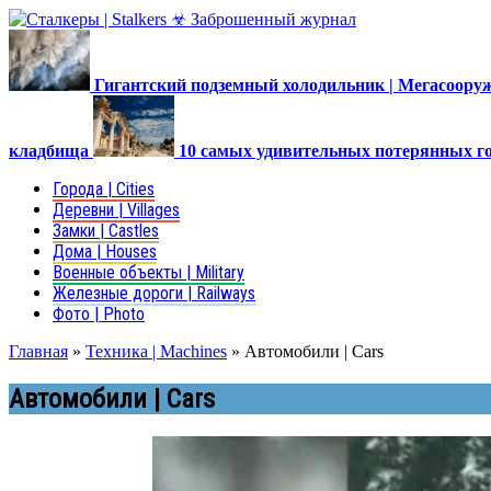
Гигантский подземный холодильник | Мегасоор
кладбища
10 самых удивительных потерянных г
Города | Cities
Деревни | Villages
Замки | Castles
Дома | Houses
Военные объекты | Military
Железные дороги | Railways
Фото | Photo
Главная
»
Техника | Machines
»
Автомобили | Cars
Автомобили | Cars