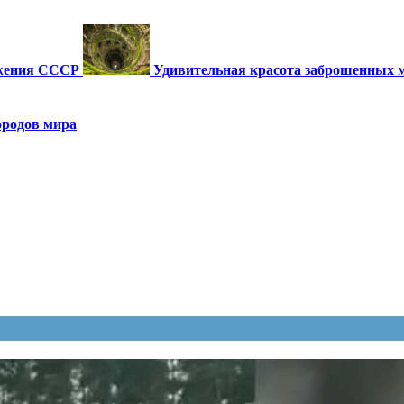
ужения СССР
Удивительная красота заброшенных 
ородов мира