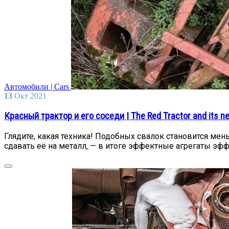
Автомобили | Cars
13
Окт
2021
Красный трактор и его соседи | The Red Tractor and its n
Глядите, какая техника! Подобных свалок становится мень
сдавать её на металл, — в итоге эффектные агрегаты эфф