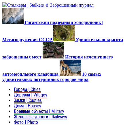
Гигантский подземный холодильник |
Мегасооружения СССР
Удивительная красота
заброшенных мест
История исчезнувшего
автомобильного кладбища
10 самых
удивительных потерянных городов мира
Города | Cities
Деревни | Villages
Замки | Castles
Дома | Houses
Военные объекты | Military
Железные дороги | Railways
Фото | Photo