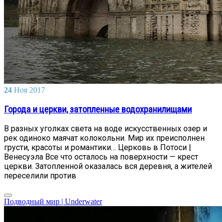
24
Ноя
2017
Города и церкви, затопленные водохранилищами
В разных уголках света на воде искусственных озер и
рек одиноко маячат колокольни. Мир их преисполнен
грусти, красоты и романтики… Церковь в Потоси |
Венесуэла Все что осталось на поверхности — крест
церкви. Затопленной оказалась вся деревня, а жителей
переселили против
Подводный мир | Underwater