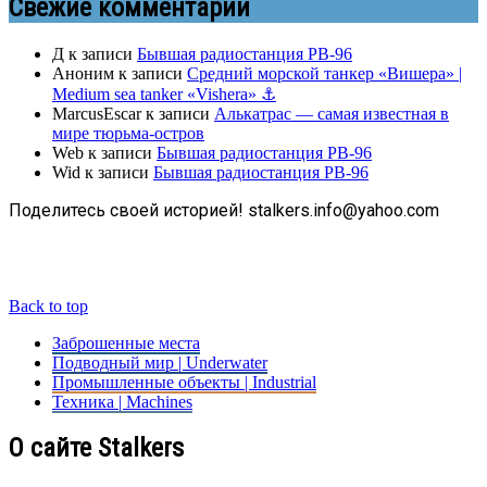
Свежие комментарии
Д
к записи
Бывшая радиостанция РВ-96
Аноним
к записи
Средний морской танкер «Вишера» |
Medium sea tanker «Vishera» ⚓
MarcusEscar
к записи
Алькатрас — самая известная в
мире тюрьма-остров
Web
к записи
Бывшая радиостанция РВ-96
Wid
к записи
Бывшая радиостанция РВ-96
Поделитесь своей историей! stalkers.info@yahoo.com
Back to top
Заброшенные места
Подводный мир | Underwater
Промышленные объекты | Industrial
Техника | Machines
О сайте Stalkers