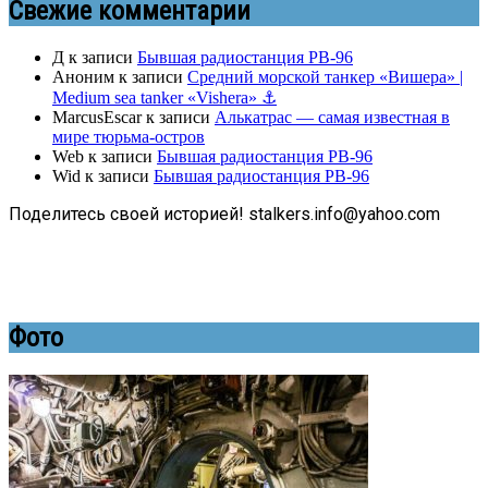
Свежие комментарии
Д
к записи
Бывшая радиостанция РВ-96
Аноним
к записи
Средний морской танкер «Вишера» |
Medium sea tanker «Vishera» ⚓
MarcusEscar
к записи
Алькатрас — самая известная в
мире тюрьма-остров
Web
к записи
Бывшая радиостанция РВ-96
Wid
к записи
Бывшая радиостанция РВ-96
Поделитесь своей историей! stalkers.info@yahoo.com
Фото