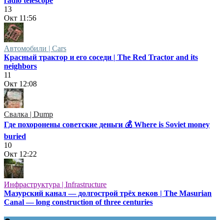
radio telescope
13
Окт
11:56
Автомобили | Cars
Красный трактор и его соседи | The Red Tractor and its
neighbors
11
Окт
12:08
Свалка | Dump
Где похоронены советские деньги 💰 Where is Soviet money
buried
10
Окт
12:22
Инфраструктура | Infrastructure
Мазурский канал — долгострой трёх веков | The Masurian
Canal — long construction of three centuries