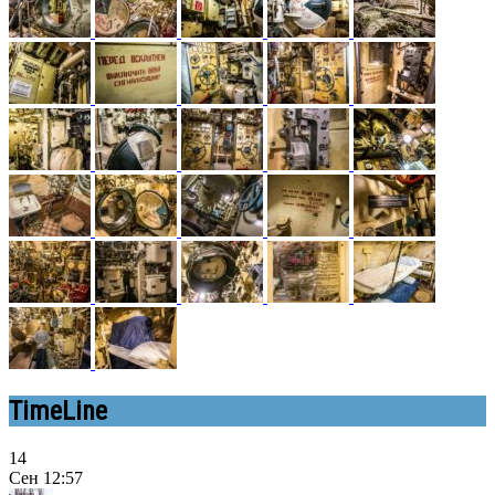
TimeLine
14
Сен
12:57