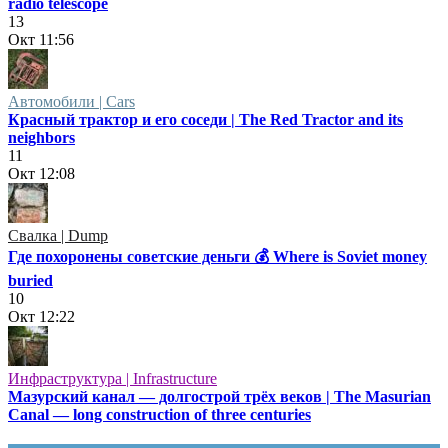
radio telescope
13
Окт
11:56
Автомобили | Cars
Красный трактор и его соседи | The Red Tractor and its
neighbors
11
Окт
12:08
Свалка | Dump
Где похоронены советские деньги 💰 Where is Soviet money
buried
10
Окт
12:22
Инфраструктура | Infrastructure
Мазурский канал — долгострой трёх веков | The Masurian
Canal — long construction of three centuries