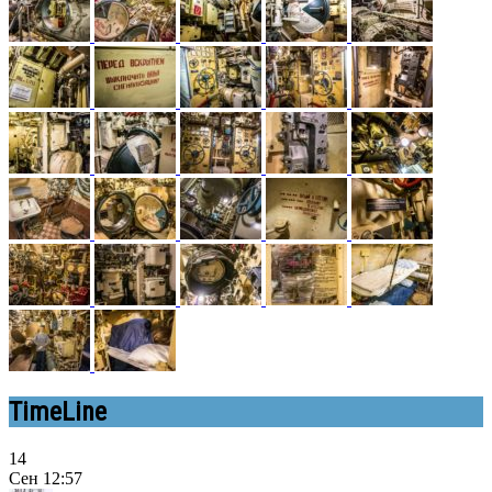
TimeLine
14
Сен
12:57