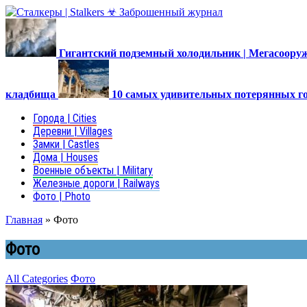
Гигантский подземный холодильник | Мегасоор
кладбища
10 самых удивительных потерянных г
Города | Cities
Деревни | Villages
Замки | Castles
Дома | Houses
Военные объекты | Military
Железные дороги | Railways
Фото | Photo
Главная
»
Фото
Фото
All Categories
Фото