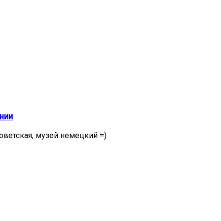
ании
оветская, музей немецкий =)