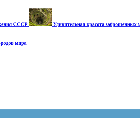
ужения СССР
Удивительная красота заброшенных 
ородов мира