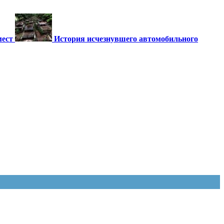
мест
История исчезнувшего автомобильного