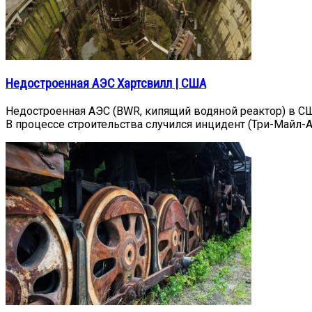
Недостроенная АЭС Хартсвилл | США
Недостроенная АЭС (BWR, кипящий водяной реактор) в США
В процессе строительства случился инцидент (Три-Майл-А