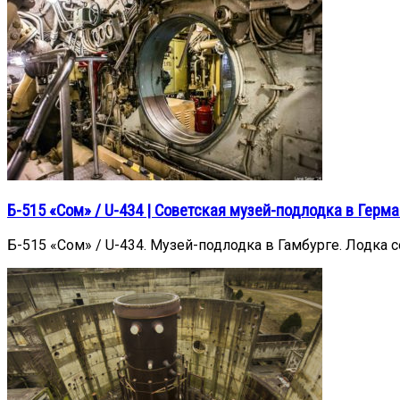
Б-515 «Сом» / U-434 | Советская музей-подлодка в Герм
Б-515 «Сом» / U-434. Музей-подлодка в Гамбурге. Лодка с