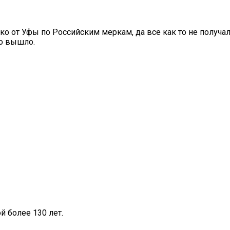
еко от Уфы по Российским меркам, да все как то не полу
го вышло.
 более 130 лет.