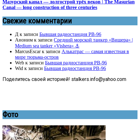
Мазурский канал — долгострой трёх веков | The Masurian
Canal — long construction of three centuries
Свежие комментарии
Д
к записи
Бывшая радиостанция РВ-96
Аноним
к записи
Средний морской танкер «Вишера» |
Medium sea tanker «Vishera» ⚓
MarcusEscar
к записи
Алькатрас — самая известная в
мире тюрьма-остров
Web
к записи
Бывшая радиостанция РВ-96
Wid
к записи
Бывшая радиостанция РВ-96
Поделитесь своей историей! stalkers.info@yahoo.com
Фото