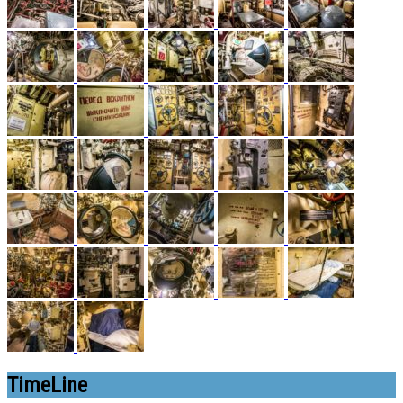
TimeLine