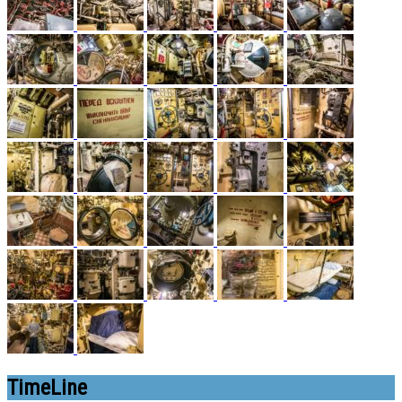
TimeLine