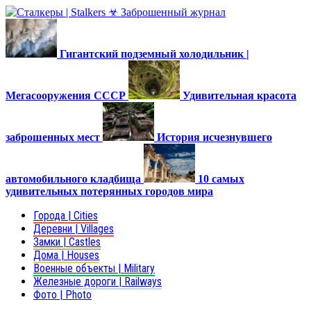
Гигантский подземный холодильник |
Мегасооружения СССР
Удивительная красота
заброшенных мест
История исчезнувшего
автомобильного кладбища
10 самых
удивительных потерянных городов мира
Города | Cities
Деревни | Villages
Замки | Castles
Дома | Houses
Военные объекты | Military
Железные дороги | Railways
Фото | Photo