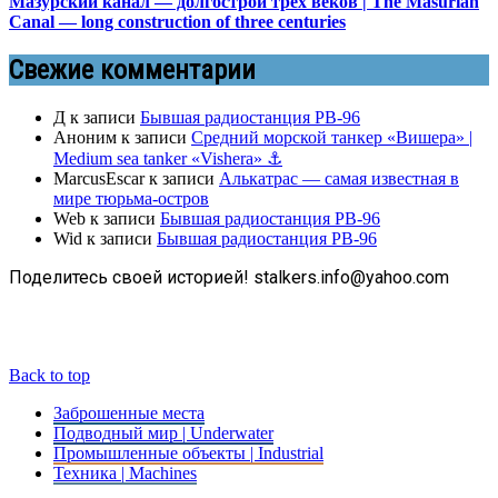
Мазурский канал — долгострой трёх веков | The Masurian
Canal — long construction of three centuries
Свежие комментарии
Д
к записи
Бывшая радиостанция РВ-96
Аноним
к записи
Средний морской танкер «Вишера» |
Medium sea tanker «Vishera» ⚓
MarcusEscar
к записи
Алькатрас — самая известная в
мире тюрьма-остров
Web
к записи
Бывшая радиостанция РВ-96
Wid
к записи
Бывшая радиостанция РВ-96
Поделитесь своей историей! stalkers.info@yahoo.com
Back to top
Заброшенные места
Подводный мир | Underwater
Промышленные объекты | Industrial
Техника | Machines