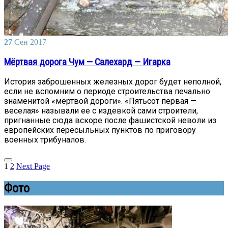
27
Сен
2017
Мёртвая дорога Чум — Салехард — Игарка
История заброшенных железных дорог будет неполной,
если не вспомним о периоде строительства печально
знаменитой «мертвой дороги». «Пятьсот первая —
веселая» называли ее с издевкой сами строители,
пригнанные сюда вскоре после фашистской неволи из
европейских пересыльных пунктов по приговору
военных трибуналов.
1
2
Next Page
Фото