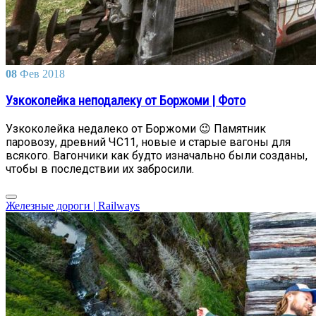
08
Фев
2018
Узкоколейка неподалеку от Боржоми | Фото
Узкоколейка недалеко от Боржоми 😉 Памятник
паровозу, древний ЧС11, новые и старые вагоны для
всякого. Вагончики как будто изначально были созданы,
чтобы в последствии их забросили.
Железные дороги | Railways