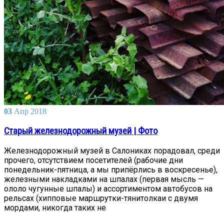
03
Апр
2018
Старый железнодорожный музей | Фото
Железнодорожный музей в Салониках порадовал, среди
прочего, отсутствием посетителей (рабочие дни
понедельник-пятница, а мы припёрлись в воскресенье),
железными накладками на шпалах (первая мысль —
ололо чугунные шпалы) и ассортиментом автобусов на
рельсах (хипповые маршрутки-тянитолкаи с двумя
мордами, никогда таких не