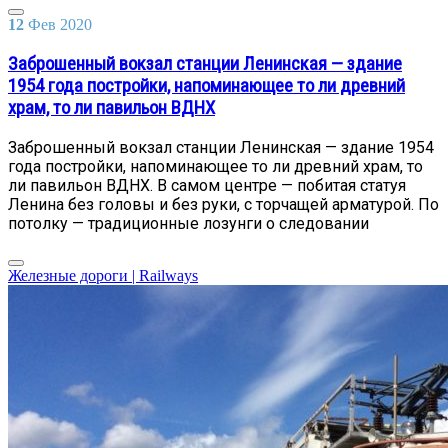
12
Фев
2020
Заброшенный вокзал станции Ленинская — здание
1954 года постройки, напоминающее то ли древний
храм, то ли павильон ВДНХ
Заброшенный вокзал станции Ленинская — здание 1954
года постройки, напоминающее то ли древний храм, то
ли павильон ВДНХ. В самом центре — побитая статуя
Ленина без головы и без руки, с торчащей арматурой. По
потолку — традиционные лозунги о следовании
Железные дороги | Railways