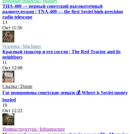
Военные объекты | Military
ТНА-400 — первый советский высокоточный
радиотелескоп | TNA-400 — the first Soviet high-precision
radio telescope
13
Окт
11:56
Техника | Machines
Красный трактор и его соседи | The Red Tractor and its
neighbors
11
Окт
12:08
Свалка | Dump
Где похоронены советские деньги 💰 Where is Soviet money
buried
10
Окт
12:22
Инфраструктура | Infrastructure