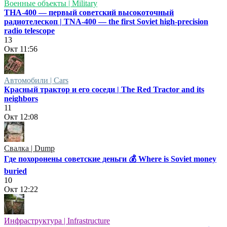
Военные объекты | Military
ТНА-400 — первый советский высокоточный
радиотелескоп | TNA-400 — the first Soviet high-precision
radio telescope
13
Окт
11:56
Автомобили | Cars
Красный трактор и его соседи | The Red Tractor and its
neighbors
11
Окт
12:08
Свалка | Dump
Где похоронены советские деньги 💰 Where is Soviet money
buried
10
Окт
12:22
Инфраструктура | Infrastructure