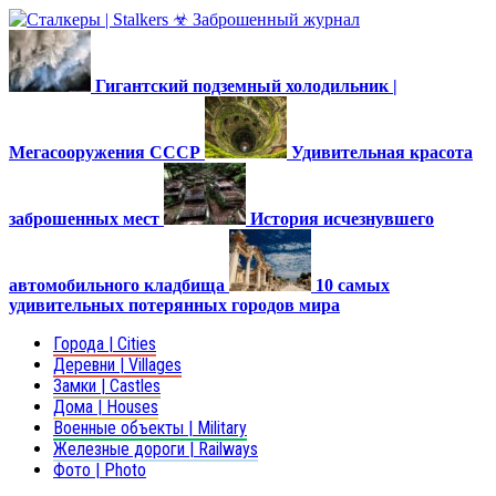
Гигантский подземный холодильник |
Мегасооружения СССР
Удивительная красота
заброшенных мест
История исчезнувшего
автомобильного кладбища
10 самых
удивительных потерянных городов мира
Города | Cities
Деревни | Villages
Замки | Castles
Дома | Houses
Военные объекты | Military
Железные дороги | Railways
Фото | Photo