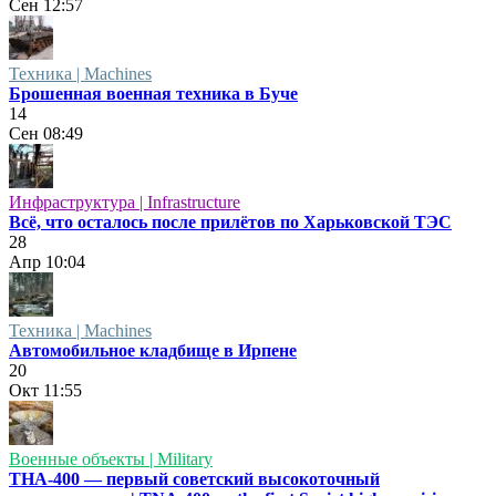
Сен
12:57
Техника | Machines
Брошенная военная техника в Буче
14
Сен
08:49
Инфраструктура | Infrastructure
Всё, что осталось после прилётов по Харьковской ТЭС
28
Апр
10:04
Техника | Machines
Автомобильное кладбище в Ирпене
20
Окт
11:55
Военные объекты | Military
ТНА-400 — первый советский высокоточный