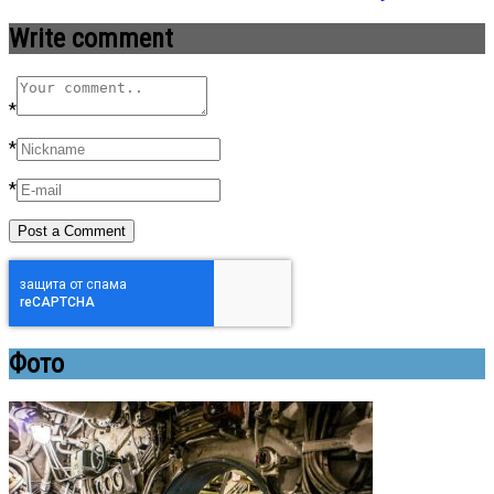
Write comment
*
*
*
Фото