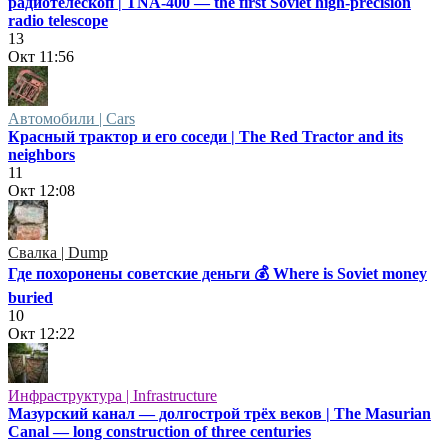
радиотелескоп | TNA-400 — the first Soviet high-precision
radio telescope
13
Окт
11:56
Автомобили | Cars
Красный трактор и его соседи | The Red Tractor and its
neighbors
11
Окт
12:08
Свалка | Dump
Где похоронены советские деньги 💰 Where is Soviet money
buried
10
Окт
12:22
Инфраструктура | Infrastructure
Мазурский канал — долгострой трёх веков | The Masurian
Canal — long construction of three centuries