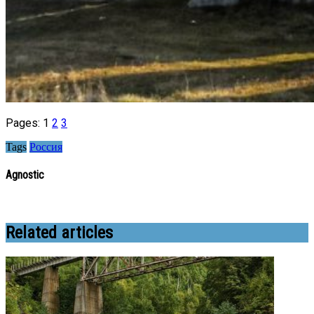
Pages:
1
2
3
Tags
Россия
Agnostic
Related articles