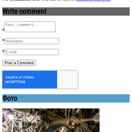
Write comment
*
*
*
Фото