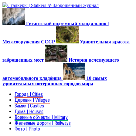
Гигантский подземный холодильник |
Мегасооружения СССР
Удивительная красота
заброшенных мест
История исчезнувшего
автомобильного кладбища
10 самых
удивительных потерянных городов мира
Города | Cities
Деревни | Villages
Замки | Castles
Дома | Houses
Военные объекты | Military
Железные дороги | Railways
Фото | Photo