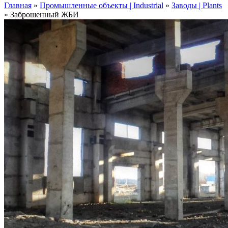
Главная
»
Промышленные объекты | Industrial
»
Заводы | Plants
»
Заброшенный ЖБИ