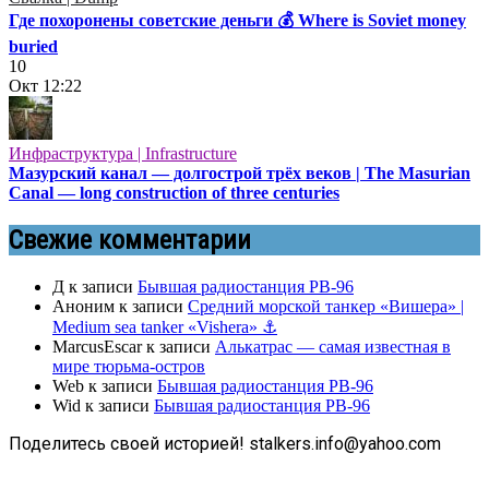
Где похоронены советские деньги 💰 Where is Soviet money
buried
10
Окт
12:22
Инфраструктура | Infrastructure
Мазурский канал — долгострой трёх веков | The Masurian
Canal — long construction of three centuries
Свежие комментарии
Д
к записи
Бывшая радиостанция РВ-96
Аноним
к записи
Средний морской танкер «Вишера» |
Medium sea tanker «Vishera» ⚓
MarcusEscar
к записи
Алькатрас — самая известная в
мире тюрьма-остров
Web
к записи
Бывшая радиостанция РВ-96
Wid
к записи
Бывшая радиостанция РВ-96
Поделитесь своей историей! stalkers.info@yahoo.com