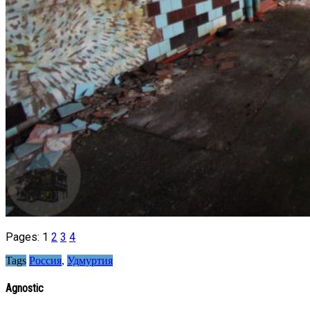
Pages:
1
2
3
4
Tags
Россия
,
Удмуртия
Agnostic