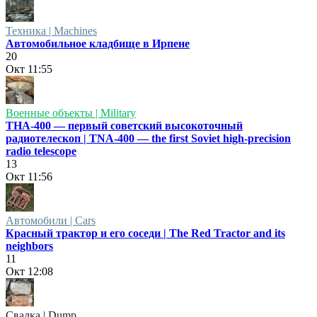
Техника | Machines
Автомобильное кладбище в Ирпене
20
Окт
11:55
Военные объекты | Military
ТНА-400 — первый советский высокоточный
радиотелескоп | TNA-400 — the first Soviet high-precision
radio telescope
13
Окт
11:56
Автомобили | Cars
Красный трактор и его соседи | The Red Tractor and its
neighbors
11
Окт
12:08
Свалка | Dump