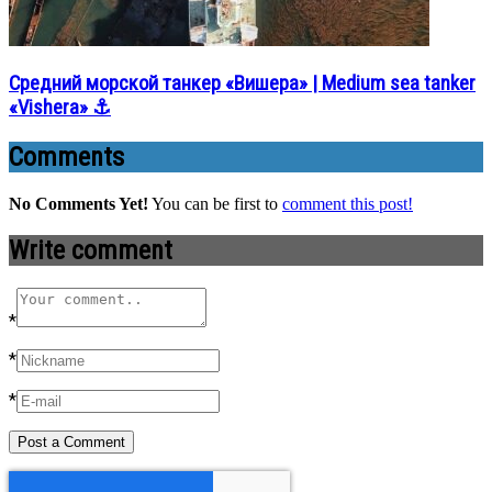
Средний морской танкер «Вишера» | Medium sea tanker
«Vishera» ⚓
Comments
No Comments Yet!
You can be first to
comment this post!
Write comment
*
*
*