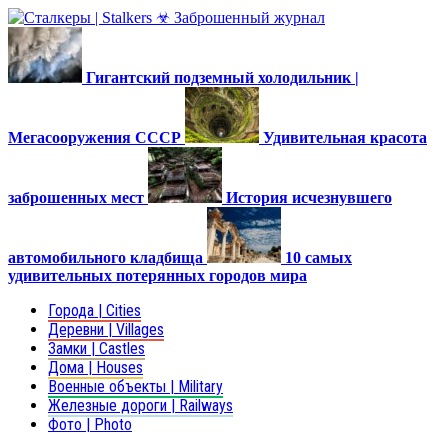
Гигантский подземный холодильник |
Мегасооружения СССР
Удивительная красота
заброшенных мест
История исчезнувшего
автомобильного кладбища
10 самых
удивительных потерянных городов мира
Города | Cities
Деревни | Villages
Замки | Castles
Дома | Houses
Военные объекты | Military
Железные дороги | Railways
Фото | Photo