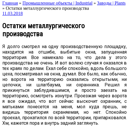
Главная
»
Промышленные объекты | Industrial
»
Заводы | Plants
»
Остатки металлургического производства
11.03.2018
Остатки металлургического
производства
Я долго смотрел на одну производственную площадку,
находится на отшибе, выбитые окна, запущенная
территория. Все намекало на то, что дела у этого
производства не очень. И вот волею случая я оказался в
тех краях по делам. Ехал себе спокойно, вдоль большого
цеха, посматривал на окна, думал. Все было, как обычно,
но ворота на территорию оказались открытыми, ни
цепочки, ни шлагбаума, ни охранника. Решил я
прикинуться заблудившимся, и просто заехать на
территорию, осмотреть изнутри. Проезжая через ворота
я все ожидал, что вот сейчас выскочит охранник, с
матьками понесется на меня, мол куда прешь, не
видишь территория охраняемая, но нет. Спокойно
проехал, прокатился по всей территории, припарковался.
Хм, кажется пора и внутрь задний заглянуть.