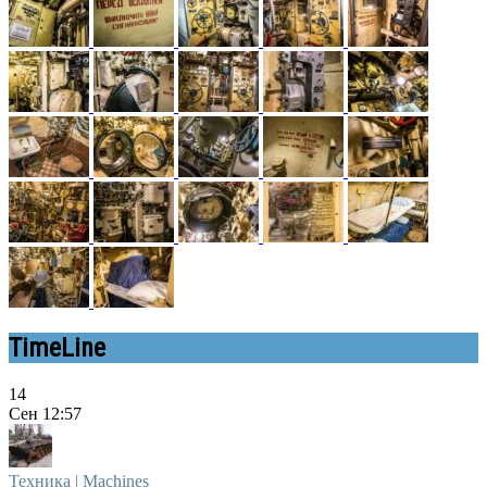
TimeLine
14
Сен
12:57
Техника | Machines