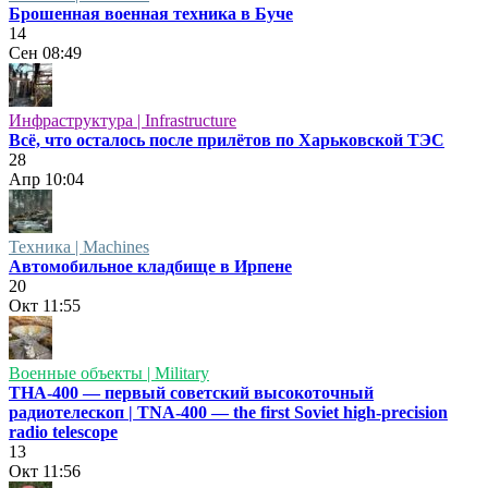
Брошенная военная техника в Буче
14
Сен
08:49
Инфраструктура | Infrastructure
Всё, что осталось после прилётов по Харьковской ТЭС
28
Апр
10:04
Техника | Machines
Автомобильное кладбище в Ирпене
20
Окт
11:55
Военные объекты | Military
ТНА-400 — первый советский высокоточный
радиотелескоп | TNA-400 — the first Soviet high-precision
radio telescope
13
Окт
11:56