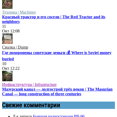
Техника | Machines
Красный трактор и его соседи | The Red Tractor and its
neighbors
11
Окт
12:08
Свалка | Dump
Где похоронены советские деньги 💰 Where is Soviet money
buried
10
Окт
12:22
Инфраструктура | Infrastructure
Мазурский канал — долгострой трёх веков | The Masurian
Canal — long construction of three centuries
Свежие комментарии
Д
к записи
Бывшая радиостанция РВ-96