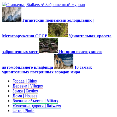
Гигантский подземный холодильник |
Мегасооружения СССР
Удивительная красота
заброшенных мест
История исчезнувшего
автомобильного кладбища
10 самых
удивительных потерянных городов мира
Города | Cities
Деревни | Villages
Замки | Castles
Дома | Houses
Военные объекты | Military
Железные дороги | Railways
Фото | Photo