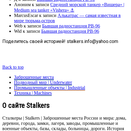
Аноним
к записи
Средний морской танкер «Вишера» |
Medium sea tanker «Vishera» ⚓
MarcusEscar
к записи
Алькатрас — самая известная в
мире тюрьма-остров
Web
к записи
Бывшая радиостанция РВ-96
Wid
к записи
Бывшая радиостанция РВ-96
Поделитесь своей историей! stalkers.info@yahoo.com
Back to top
Заброшенные места
Подводный мир | Underwater
Промышленные объекты | Industrial
Техника | Machines
О сайте Stalkers
Сталкеры | Stalkers | Заброшенные места России и мира: дома,
деревни, города, замки, лагеря, заводы, промышленные и
военные объекты, базы, склады, больницы, дороги. История