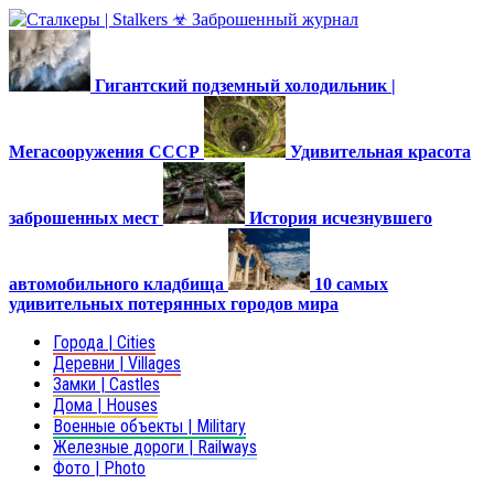
Гигантский подземный холодильник |
Мегасооружения СССР
Удивительная красота
заброшенных мест
История исчезнувшего
автомобильного кладбища
10 самых
удивительных потерянных городов мира
Города | Cities
Деревни | Villages
Замки | Castles
Дома | Houses
Военные объекты | Military
Железные дороги | Railways
Фото | Photo