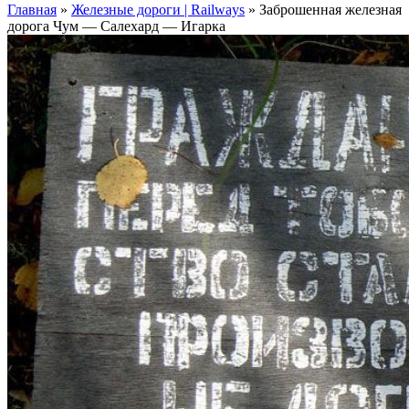
Главная
»
Железные дороги | Railways
»
Заброшенная железная
дорога Чум — Салехард — Игарка