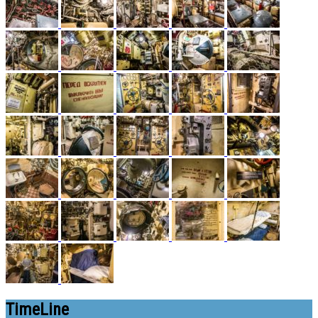
TimeLine