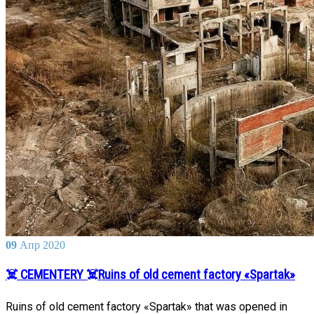
09
Апр
2020
☠️ CEMENTERY ☠️Ruins of old cement factory «Spartak»
Ruins of old cement factory «Spartak» that was opened in