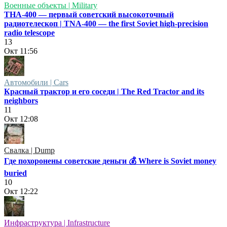
Военные объекты | Military
ТНА-400 — первый советский высокоточный
радиотелескоп | TNA-400 — the first Soviet high-precision
radio telescope
13
Окт
11:56
Автомобили | Cars
Красный трактор и его соседи | The Red Tractor and its
neighbors
11
Окт
12:08
Свалка | Dump
Где похоронены советские деньги 💰 Where is Soviet money
buried
10
Окт
12:22
Инфраструктура | Infrastructure