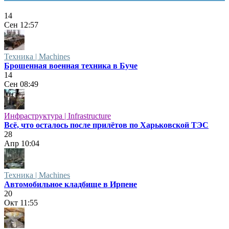
14
Сен
12:57
Техника | Machines
Брошенная военная техника в Буче
14
Сен
08:49
Инфраструктура | Infrastructure
Всё, что осталось после прилётов по Харьковской ТЭС
28
Апр
10:04
Техника | Machines
Автомобильное кладбище в Ирпене
20
Окт
11:55