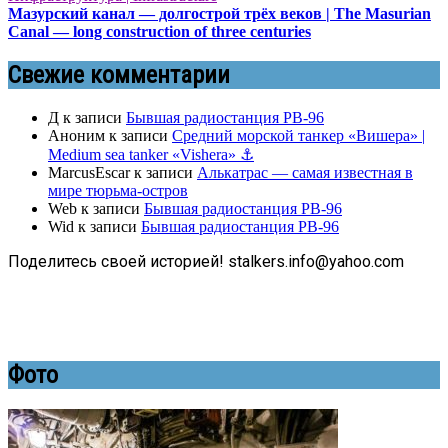
Мазурский канал — долгострой трёх веков | The Masurian
Canal — long construction of three centuries
Свежие комментарии
Д
к записи
Бывшая радиостанция РВ-96
Аноним
к записи
Средний морской танкер «Вишера» |
Medium sea tanker «Vishera» ⚓
MarcusEscar
к записи
Алькатрас — самая известная в
мире тюрьма-остров
Web
к записи
Бывшая радиостанция РВ-96
Wid
к записи
Бывшая радиостанция РВ-96
Поделитесь своей историей! stalkers.info@yahoo.com
Фото