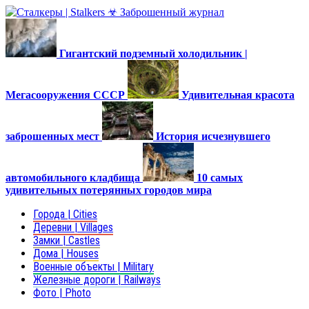
Гигантский подземный холодильник |
Мегасооружения СССР
Удивительная красота
заброшенных мест
История исчезнувшего
автомобильного кладбища
10 самых
удивительных потерянных городов мира
Города | Cities
Деревни | Villages
Замки | Castles
Дома | Houses
Военные объекты | Military
Железные дороги | Railways
Фото | Photo