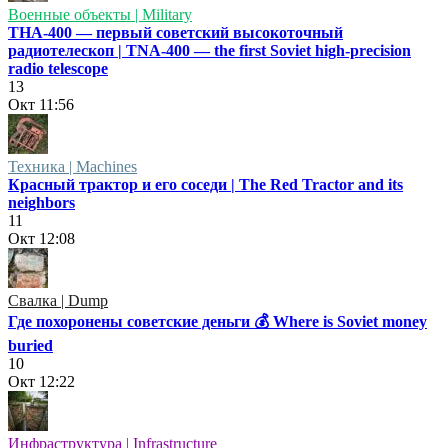
Военные объекты | Military
ТНА-400 — первый советский высокоточный
радиотелескоп | TNA-400 — the first Soviet high-precision
radio telescope
13
Окт
11:56
Техника | Machines
Красный трактор и его соседи | The Red Tractor and its
neighbors
11
Окт
12:08
Свалка | Dump
Где похоронены советские деньги 💰 Where is Soviet money
buried
10
Окт
12:22
Инфраструктура | Infrastructure