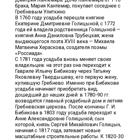
брака, Мария Кантемир, покупает соседнее с
Гребневым Улиткино.
В 1760 году усадьба перешла княгине
Екатерине Дмитриевне Голицыной; с 1772
года ей владела родственница Голицыной —
княгиня Анна Даниловна Трубецкая; жена
выдающегося поэта XVIII века — Михаила
Матвеича Хераскова, создателя поэмы
«Россиада».
С 1781 года усадьба вновь меняет своих
владельцев: на этот раз она переходит к
Гавриле Ильичу Бибикову через Татьяну
Яковлевну Твердышеву, его первую жену,
купившую Гребнево. Именно при Бибикове
усадьба начинает приобретать вид,
дошедший до наших дней: в 1780-90 гг.
возводится главный усадебный дом и летняя
Гребневская церковь. После кончины Г. И.
Бибикова в 1803 году усадьба переходит к
Анне Александровне Голицыной, сын
которой, князь Сергей Михайлович Голицын,
начиная с 1817 года, затевает новые
масштабные строительные работы. К 1820-30