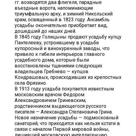
гг. возводятся два флигеля, парадные
въездные ворота, напоминающие
триумфальную арку, и зимний Никольский
храм, освященный в 1823 году. Ансамбль
усадьбы окончательно приобретает вид,
дошедший до наших дней.
В 1845 году Голицыны продают усадьбу купцу
Пантелееву, устроившему в усадьбе
купоросный и винокуренный заводы, что
привело к гибели интерьеров главного
усадебного дома, которые были
восстановлены тщаниями следующих
владельцев Гребнево — купцов
Кондрашовых, происходивших из крепостных
села Фрязино.
В 1913 году усадьба покупается известным
московским врачом Федором
Александровичем Гриневским,
родственником выдающегося русского
писателя — Александра Степановича Грина.
Новое назначение усадьбы — подмосковный
санаторий, что приходится как нельзя кстати в
связи с началом Первой мировой войны,
лишившей московскую интеллигенцию