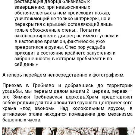
реставрация дворца близилась к
завершению, при невыясненных
обстоятельствах в нем происходит пожар,
уничтожающий не только интерьеры, но и
перекрытия с крышей, оставляющий лишь
голые обожженные стены… Попытки
законсервировать дворец не имеют успеха и
в настоящее время он, фактически, уже
превратился в руины. С тех пор усадьба
приходит в состояние крайнего запустения и
заброшенности, в котором пребывает и по
сей день.»
А теперь перейдем непосредственно к фотографиям.
Приехав в Гребнево и добравшись до территории
усадьбы, мы первым делом видим 2 церкви, первая —
это Зимняя Гребневская церковь.Храм представляет
собой редкий для той эпохи тип ярусного центрического
храма «под звоном». Над колокольным ярусом, в
аттиковом этаже находится помещение для механизма
башенных часов.