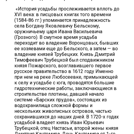
«История усадьбы прослеживается вплоть до
XVI века: в писцовых книгах того времени
(1584-86 гг.) упоминается принадлежность
села Богдану Яковлевичу Бельскому,
оружничьему царя Ивана Васильевича
(Грозного). В смутное время усадьба
переходит во владение Воронцовых, бывших
ее хозяевами еще до Бельского, а затем — во
владение князей Трубецких. Князь Дмитрий
Тимофеевич Трубецкой был сподвижником
князя Пожарского, возглавившего первое
русское правительство в 1612 году Именно
при нем на реке Любосеевке, примыкающей
к селу и усадьбе с юга, проводятся большие
гидротехнические работы, заключающиеся в
строительстве плотины, давшей начало
системе «Барских прудов», состоящих из
водохранилища сложной формы и
нескольких живописных островов, частью
сохранившихся до наших дней. В 1720-х годах
усадьбой владеет князь Иван Юрьевич
Трубецкой, отец Настасьи, второй жены князя
Дмитрия Кантемира. Дочь Кантемира от 1-го