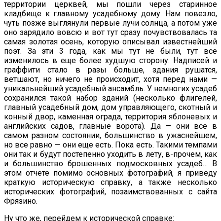
территории церквей, мы пошли через старинное
кладбище к главному усадебному дому. Нам повезло,
чуть позже выглянули первые лучи солнца, а потом уже
оно зарядило вовсю и вот тут сразу почувствовалась та
самая золотая осень, которую описывал известнейший
поэт. За эти 3 года, как мы тут не были, тут все
изменилось в еще более худшую сторону. Надписей и
граффити стало в разы больше, здания рушатся,
ветшают, но ничего не происходит, хотя перед нами —
уникальнейший усадебный ансамбль. У немногих усадеб
сохранился такой набор зданий (несколько флигелей,
главный усадебный дом, дом управляющего, скотный и
конный двор, каменная ограда, территория яблоневых и
английских садов, главные ворота). Да — они все в
самом разном состоянии, большинство в ужаснейшем,
но все равно — они еще есть. Пока есть. Такими темпами
они так и будут постепенно уходить в лету, в-прочем, как
и большинство брошенных подмосковных усадеб… В
этом отчете помимо основных фотографий, я приведу
краткую историческую справку, а также несколько
исторических фотографий, позаимствованных с сайта
Фрязино.
Ну что же, перейдем к исторической справке: