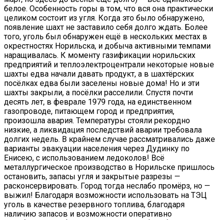
белое. Особенность горы в том, что вся она практически
целиком состоит из угля. Когда это было обнаружено,
появление шахт не заставило себя долго ждать. Более
того, уголь был обнаружен ещё в нескольких местах в
окрестностях Норильска, и добыча активными темпами
наращивалась. К моменту газификации норильских
предприятий и теплоэлектроцентрали некоторые новые
шахты едва начали давать продукт, а в шахтёрских
посёлках едва были заселены новые дома! Но и эти
шахты закрыли, а посёлки расселили. Спустя почти
десять лет, в феврале 1979 года, на единственном
газопроводе, питающем город и предприятия,
произошла авария. Температуры стояли рекордно
низкие, а ликвидация последствий аварии требовала
долгих недель. В крайнем случае рассматривались даже
варианты эвакуации населения через Дудинку по
Енисею, с использованием ледоколов! Всё
металлургическое производство в Норильске пришлось
остановить, запасы угля и закрытые разрезы —
расконсервировать. Город тогда неслабо промёрз, но —
выжил! Благодаря возможности использовать на ТЭЦ
уголь в качестве резервного топлива, благодаря
наличию запасов и возможности оперативно