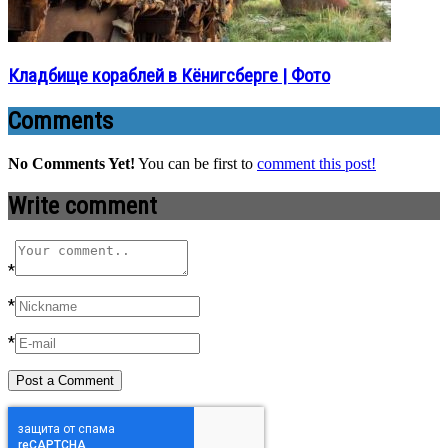
Кладбище кораблей в Кёнигсберге | Фото
Comments
No Comments Yet!
You can be first to
comment this post!
Write comment
*
*
*