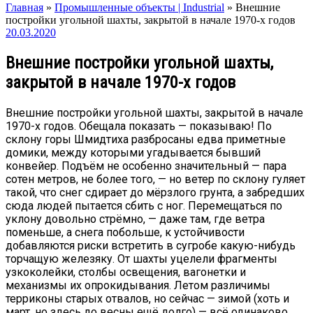
Главная
»
Промышленные объекты | Industrial
»
Внешние
постройки угольной шахты, закрытой в начале 1970-х годов
20.03.2020
Внешние постройки угольной шахты,
закрытой в начале 1970-х годов
Внешние постройки угольной шахты, закрытой в начале
1970-х годов. Обещала показать — показываю! По
склону горы Шмидтиха разбросаны едва приметные
домики, между которыми угадывается бывший
конвейер. Подъём не особенно значительный — пара
сотен метров, не более того, — но ветер по склону гуляет
такой, что снег сдирает до мёрзлого грунта, а забредших
сюда людей пытается сбить с ног. Перемещаться по
уклону довольно стрёмно, — даже там, где ветра
поменьше, а снега побольше, к устойчивости
добавляются риски встретить в сугробе какую-нибудь
торчащую железяку. От шахты уцелели фрагменты
узкоколейки, столбы освещения, вагонетки и
механизмы их опрокидывания. Летом различимы
терриконы старых отвалов, но сейчас — зимой (хоть и
март, но здесь до весны ещё долго) — всё одинаково