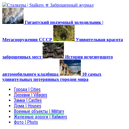
Гигантский подземный холодильник |
Мегасооружения СССР
Удивительная красота
заброшенных мест
История исчезнувшего
автомобильного кладбища
10 самых
удивительных потерянных городов мира
Города | Cities
Деревни | Villages
Замки | Castles
Дома | Houses
Военные объекты | Military
Железные дороги | Railways
Фото | Photo