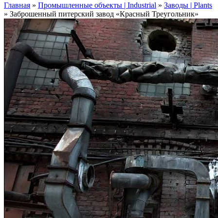
Главная
»
Промышленные объекты | Industrial
»
Заводы | Plants
»
Заброшенный питерский завод «Красный Треугольник»