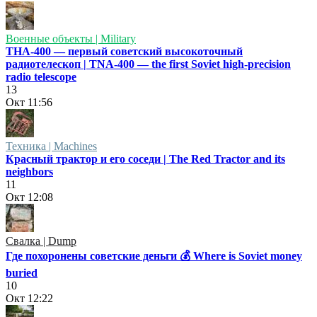
Военные объекты | Military
ТНА-400 — первый советский высокоточный
радиотелескоп | TNA-400 — the first Soviet high-precision
radio telescope
13
Окт
11:56
Техника | Machines
Красный трактор и его соседи | The Red Tractor and its
neighbors
11
Окт
12:08
Свалка | Dump
Где похоронены советские деньги 💰 Where is Soviet money
buried
10
Окт
12:22