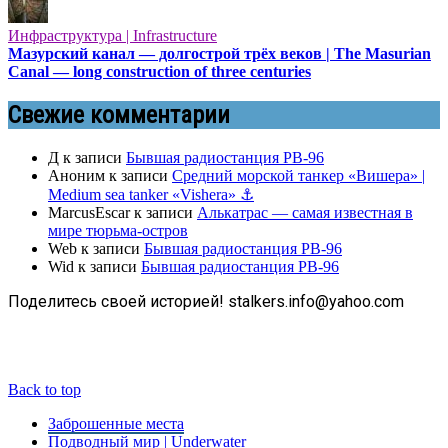
Инфраструктура | Infrastructure
Мазурский канал — долгострой трёх веков | The Masurian
Canal — long construction of three centuries
Свежие комментарии
Д
к записи
Бывшая радиостанция РВ-96
Аноним
к записи
Средний морской танкер «Вишера» |
Medium sea tanker «Vishera» ⚓
MarcusEscar
к записи
Алькатрас — самая известная в
мире тюрьма-остров
Web
к записи
Бывшая радиостанция РВ-96
Wid
к записи
Бывшая радиостанция РВ-96
Поделитесь своей историей! stalkers.info@yahoo.com
Back to top
Заброшенные места
Подводный мир | Underwater