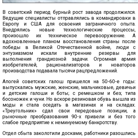
В советский период бурный рост завода продолжился.
Ведущие специалисты отправлялись в командировки в
Европу и США для освоения заграничного опыта.
Внедрялись новые технологические процессы,
произошло их техническое перевооружение. А
вдохновленные планом восстановления страны после
победы в Великой Отечественной войне, люди с
энтузиазмом искали внутренние резервы для
выполнения грандиозной задачи. Огромная армия
изобретателей, рационализаторов и новаторов
производства подавала тысячи рацпредложений.
Апогей советских галош пришелся на 50-60-е годы:
выпускались мужские, женские, мальчиковые, девичьи
и детские галоши и боты; с ремешком и без; типа
босоножек и чуни. Но вскоре резиновая обувь вышла из
моды и стала оседать в магазинах и на складах.
«Треугольник» сдал свои передовые позиции, а
рыночные преобразования 90-х привели и без того
слабое предприятие к неминуемому банкротству.
Отдел сбыта заколотили досками, работники разошлись