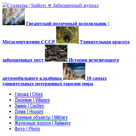
Гигантский подземный холодильник |
Мегасооружения СССР
Удивительная красота
заброшенных мест
История исчезнувшего
автомобильного кладбища
10 самых
удивительных потерянных городов мира
Города | Cities
Деревни | Villages
Замки | Castles
Дома | Houses
Военные объекты | Military
Железные дороги | Railways
Фото | Photo