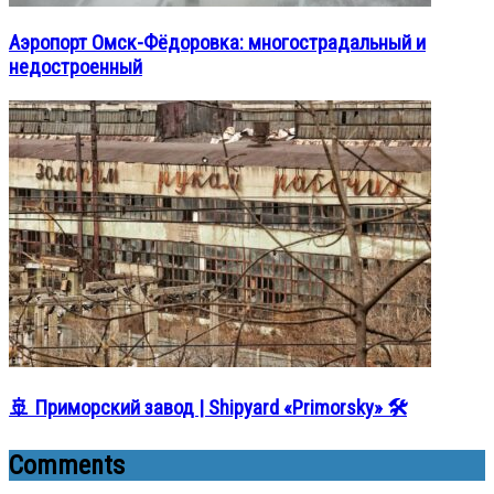
Аэропорт Омск-Фёдоровка: многострадальный и
недостроенный
🚢 Приморский завод | Shipyard «Primorsky» 🛠️
Comments