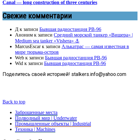
Canal — long construction of three centuries
Свежие комментарии
Д
к записи
Бывшая радиостанция РВ-96
Аноним
к записи
Средний морской танкер «Вишера» |
Medium sea tanker «Vishera» ⚓
MarcusEscar
к записи
Алькатрас — самая известная в
мире тюрьма-остров
Web
к записи
Бывшая радиостанция РВ-96
Wid
к записи
Бывшая радиостанция РВ-96
Поделитесь своей историей! stalkers.info@yahoo.com
Back to top
Заброшенные места
Подводный мир | Underwater
Промышленные объекты | Industrial
Техника | Machines