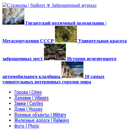
Гигантский подземный холодильник |
Мегасооружения СССР
Удивительная красота
заброшенных мест
История исчезнувшего
автомобильного кладбища
10 самых
удивительных потерянных городов мира
Города | Cities
Деревни | Villages
Замки | Castles
Дома | Houses
Военные объекты | Military
Железные дороги | Railways
Фото | Photo