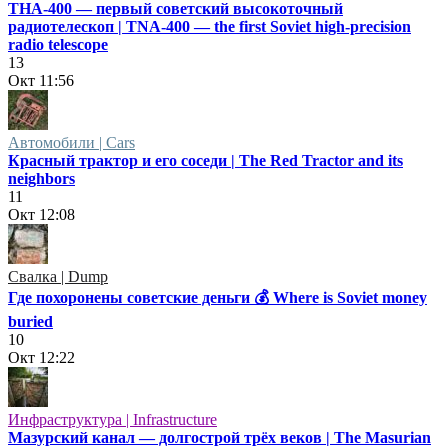
ТНА-400 — первый советский высокоточный
радиотелескоп | TNA-400 — the first Soviet high-precision
radio telescope
13
Окт
11:56
Автомобили | Cars
Красный трактор и его соседи | The Red Tractor and its
neighbors
11
Окт
12:08
Свалка | Dump
Где похоронены советские деньги 💰 Where is Soviet money
buried
10
Окт
12:22
Инфраструктура | Infrastructure
Мазурский канал — долгострой трёх веков | The Masurian