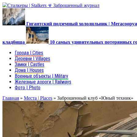
Гигантский подземный холодильник | Мегасоор
кладбища
10 самых удивительных потерянных г
Города | Cities
Деревни | Villages
Замки | Castles
Дома | Houses
Военные объекты | Military
Железные дороги | Railways
Фото | Photo
Главная
»
Места | Places
»
Заброшенный клуб «Юный техник»