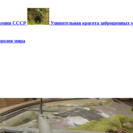
ужения СССР
Удивительная красота заброшенных 
ородов мира