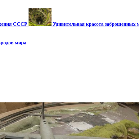
ужения СССР
Удивительная красота заброшенных 
ородов мира