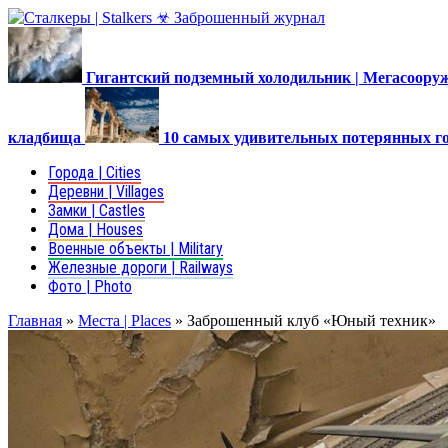
Гигантский подземный холодильник | Мегасоор
кладбища
10 самых удивительных потерянных г
Города | Cities
Деревни | Villages
Замки | Castles
Дома | Houses
Военные объекты | Military
Железные дороги | Railways
Фото | Photo
Главная
»
Места | Places
»
Заброшенный клуб «Юный техник»