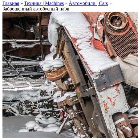
Главная
»
Техника | Machines
»
Автомобили | Cars
»
Заброшенный автобусный парк