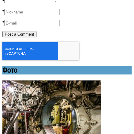
*
*
*
Фото