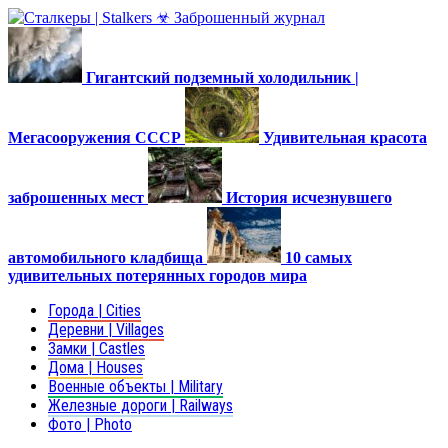
Гигантский подземный холодильник |
Мегасооружения СССР
Удивительная красота
заброшенных мест
История исчезнувшего
автомобильного кладбища
10 самых
удивительных потерянных городов мира
Города | Cities
Деревни | Villages
Замки | Castles
Дома | Houses
Военные объекты | Military
Железные дороги | Railways
Фото | Photo