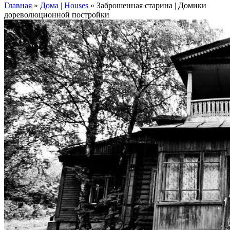
Главная
»
Дома | Houses
»
Заброшенная старина | Домики
дореволюционной постройки