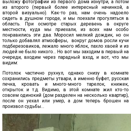
выложу фотографии из первого дома изнутри, а потом
из второго (первый более интересный начинкой, а
второй визуально). Как-то раз, нам очень надоело
сидеть в душном городе, и мы поехали прогуляться в
область. При осмотре старых деревень в округе
местности, куда мы приехали, из всех нам особо
понравились эти два. Моросил мелкий дождик, но он
только добавлял атмосферы, вокруг домов росли кучи
подберезовиков, лежало много яблок, пахло хвоей и из
людей не было никого… Но вот мы заходим в первый на
очереди, входим через парадный вход, и вот, что мы
видим:
Потолок частично рухнул, однако снизу в комнате
сохранились предметы утвари, а именно буфет, русская
печка, кровать и много-много тарелок, книжек,
открыток и т.д. Видимо, в этой комнате жил кто-то
совсем одинокий (дом разделен на несколько квартир),
после он уехал или умер, а дом теперь брошен на
произвол судьбы…