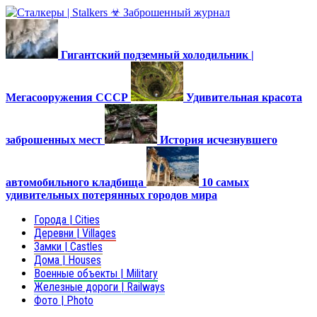
Гигантский подземный холодильник |
Мегасооружения СССР
Удивительная красота
заброшенных мест
История исчезнувшего
автомобильного кладбища
10 самых
удивительных потерянных городов мира
Города | Cities
Деревни | Villages
Замки | Castles
Дома | Houses
Военные объекты | Military
Железные дороги | Railways
Фото | Photo