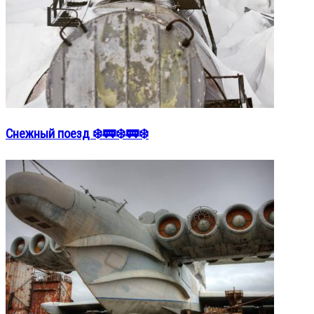
Снежный поезд ❄️🚃❄️🚃❄️