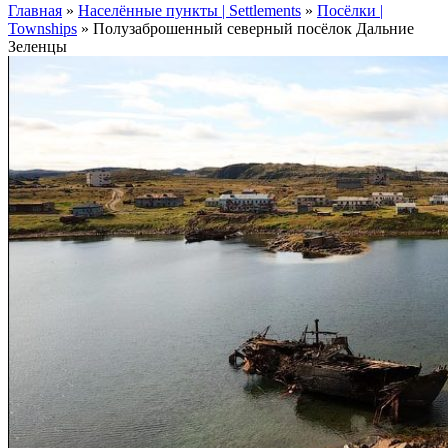
Главная
»
Населённые пункты | Settlements
»
Посёлки |
Townships
»
Полузаброшенный северный посёлок Дальние
Зеленцы