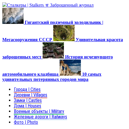
Гигантский подземный холодильник |
Мегасооружения СССР
Удивительная красота
заброшенных мест
История исчезнувшего
автомобильного кладбища
10 самых
удивительных потерянных городов мира
Города | Cities
Деревни | Villages
Замки | Castles
Дома | Houses
Военные объекты | Military
Железные дороги | Railways
Фото | Photo