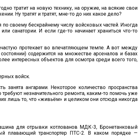
дно тратит на новую технику, на оружие, на всякие свои
ии. Ну тратят и тратят, мне-то до них какое дело?
ся по своему бескрайнему числу войсковых частей. Иногда
и санатории. И если где-то начинает храниться что-то
зачастую протекает во впечатляющем темпе. А вот между
 состоянии) содержится на множестве арсеналов и базах
лее интересных объектов для осмотра среди всего того,
ерных войск.
ть занята ангарами. Некоторое количество просранства
о требуют незначительного ремонта, каким-то помочь уже
них лишь то, что «живьём» и целиком они отсюда никогда
Машина для отрывки котлованов МДК-3, Бронетанковый
ный плавающий транспортер ПТС-2. В каком порядке —