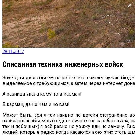
28.11.2017
Списанная техника инженерных войск
Знаете, ведь я совсем не из тех, кто считает чужие бюд
выделяемое с требующимся, а затем через интернет доне
А разница упала кому-то в карман!
В карман, да не нам и не вам!
Может быть, зря я так наивно по-детски отстранённо во
заоблачных объемов средств лично я не зарабатывала, ник
так и побочных) я всё равно не увижу или не замечу. Та
людей, которые редко когда касаются всех этих стотыщм