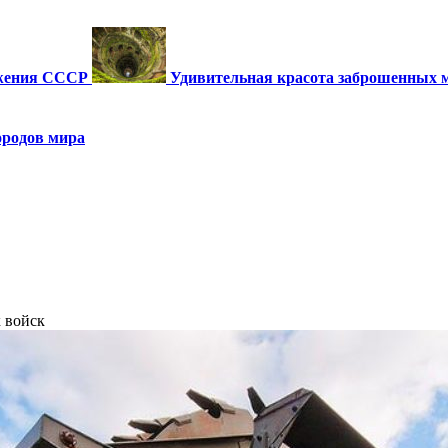
ужения СССР
Удивительная красота заброшенных 
ородов мира
 войск