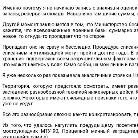
Именно поэтому я не начинаю запись с анализа и оценок
запасы, резервы и склады. Наверняка там дикие суммы, к
Другой момент заключается в том, что Министерство беск
кажется, что всевозможные военные базы суммарно зан
новое, то откуда-то пропадает что-то старое.
Пропадает оно не сразу и бесследно. Процедура списан
списанием и утилизацией могут пройти долгие годы. В 
хранения, подвергаясь всем разрушительным факторам в
что может найтись у вояк. Само собой, на мой личный взг
Я уже несколько раз показывала аналогичные стоянки. Н
Территория, которую предстояло осмотреть, имеет раз
заставлено разнообразной техникой инженерных войск. К
сложно. Некоторые имеют очевидные признаки того, что 
уже не уедут.
Всё это разнообразие сложно как-то конкретизировать, т.
Из того, что удалось нагуглить предудыщему посети
мостоукладчик МТУ-90, Прицепной минный заградител
угадывайте сами =)