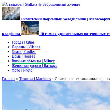
Гигантский подземный холодильник | Мегасоор
кладбища
10 самых удивительных потерянных г
Города | Cities
Деревни | Villages
Замки | Castles
Дома | Houses
Военные объекты | Military
Железные дороги | Railways
Фото | Photo
Главная
»
Техника | Machines
»
Списанная техника инженерных