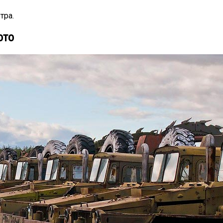
тра.
ото