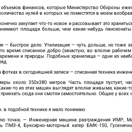
 объемов финансов, которые Министерство Обороны ежего
оличество нулей в которых не поместятся в моём воображен
онечно закупает что-то новое и рассовывает это хранить
имают площади больше, чем какие-нибудь пансионаты ил
ия — быстрое дело. Утилизация — чуть дольше, но тоже 
это время списанное добро (зачастую, во вполне рабочем
ремени и природы. Подобные хранилища — одни из наибо
ляд.
а фотках в сегодняшней записи — списанная техника инжен
меры около 350х380 метров. Часть площади пустует, час
акие-то из этих машин выглядят вполне живыми, какие-т
приехать сюда они смотли самостоятельно. Общее у всех 
к. в подобной технике я мало понимаю.
телю точки, — Инженерная машина разграждения ИМР, 
ь ПМЗ-4, Буксирно-моторный катер БМК-150, Гусенич