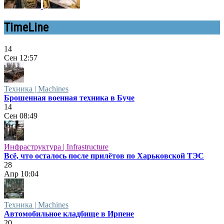
TimeLine
14
Сен
12:57
Техника | Machines
Брошенная военная техника в Буче
14
Сен
08:49
Инфраструктура | Infrastructure
Всё, что осталось после прилётов по Харьковской ТЭС
28
Апр
10:04
Техника | Machines
Автомобильное кладбище в Ирпене
20