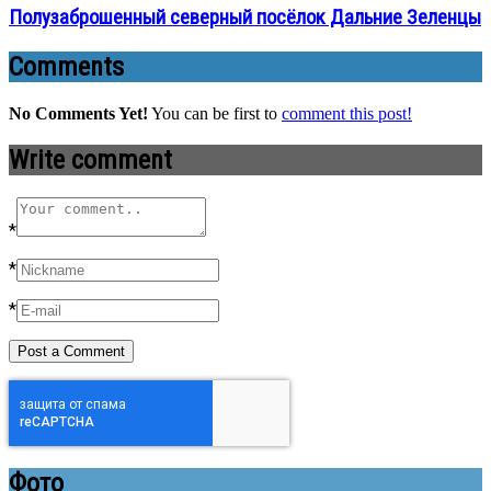
Полузаброшенный северный посёлок Дальние Зеленцы
Comments
No Comments Yet!
You can be first to
comment this post!
Write comment
*
*
*
Фото