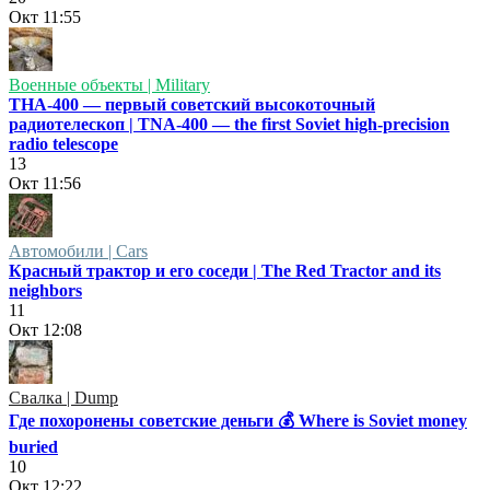
Окт
11:55
Военные объекты | Military
ТНА-400 — первый советский высокоточный
радиотелескоп | TNA-400 — the first Soviet high-precision
radio telescope
13
Окт
11:56
Автомобили | Cars
Красный трактор и его соседи | The Red Tractor and its
neighbors
11
Окт
12:08
Свалка | Dump
Где похоронены советские деньги 💰 Where is Soviet money
buried
10
Окт
12:22