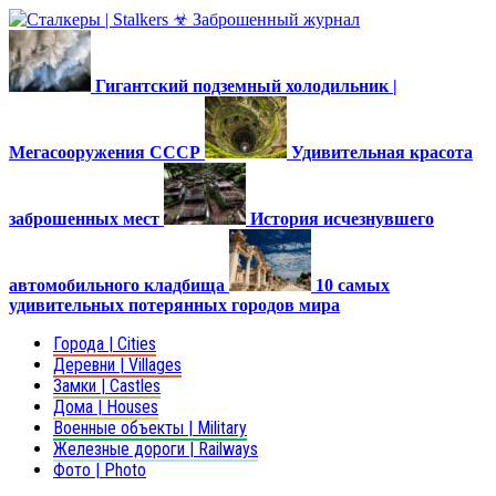
Гигантский подземный холодильник |
Мегасооружения СССР
Удивительная красота
заброшенных мест
История исчезнувшего
автомобильного кладбища
10 самых
удивительных потерянных городов мира
Города | Cities
Деревни | Villages
Замки | Castles
Дома | Houses
Военные объекты | Military
Железные дороги | Railways
Фото | Photo