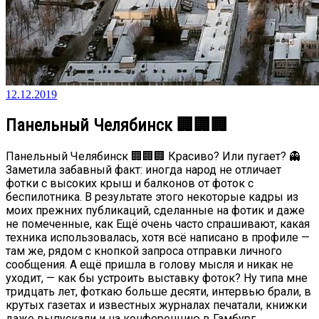
12.12.2019
Панельный Челябинск 🏢🏢🏢
Панельный Челябинск 🏢🏢🏢 Красиво? Или пугает? 👻
Заметила забавный факт: иногда народ не отличает
фотки с высоких крыш и балконов от фоток с
беспилотника. В результате этого некоторые кадры из
моих прежних публикаций, сделанные на фотик и даже
не помеченные, как Ещё очень часто спрашивают, какая
техника использовалась, хотя всё написано в профиле —
там же, рядом с кнопкой запроса отправки личного
сообщения. А ещё пришла в голову мысля и никак не
уходит, — как бы устроить выставку фоток? Ну типа мне
тридцать лет, фоткаю больше десяти, интервью брали, в
крутых газетах и известных журналах печатали, книжки
даже выпускали и на конференцию в Гамбург