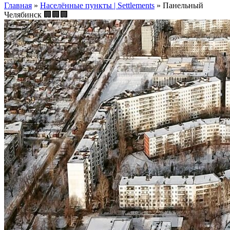
Главная
»
Населённые пункты | Settlements
»
Панельный
Челябинск 🏢🏢🏢