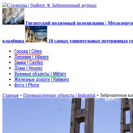
Гигантский подземный холодильник | Мегасоор
кладбища
10 самых удивительных потерянных г
Города | Cities
Деревни | Villages
Замки | Castles
Дома | Houses
Военные объекты | Military
Железные дороги | Railways
Фото | Photo
Главная
»
Промышленные объекты | Industrial
»
Заброшенная ка