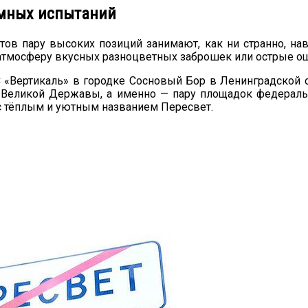
умных испытаний
ов пару высоких позиций занимают, как ни странно, нав
 атмосферу вкусных разноцветных заброшек или острые о
С «Вертикаль» в городке Сосновый Бор в Ленинградской о
еликой Державы, а именно — пару площадок федеральн
с тёплым и уютным названием Пересвет.