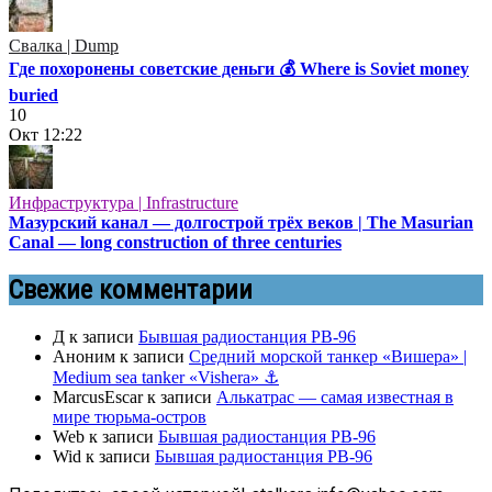
Свалка | Dump
Где похоронены советские деньги 💰 Where is Soviet money
buried
10
Окт
12:22
Инфраструктура | Infrastructure
Мазурский канал — долгострой трёх веков | The Masurian
Canal — long construction of three centuries
Свежие комментарии
Д
к записи
Бывшая радиостанция РВ-96
Аноним
к записи
Средний морской танкер «Вишера» |
Medium sea tanker «Vishera» ⚓
MarcusEscar
к записи
Алькатрас — самая известная в
мире тюрьма-остров
Web
к записи
Бывшая радиостанция РВ-96
Wid
к записи
Бывшая радиостанция РВ-96