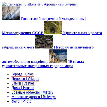
Гигантский подземный холодильник |
Мегасооружения СССР
Удивительная красота
заброшенных мест
История исчезнувшего
автомобильного кладбища
10 самых
удивительных потерянных городов мира
Города | Cities
Деревни | Villages
Замки | Castles
Дома | Houses
Военные объекты | Military
Железные дороги | Railways
Фото | Photo