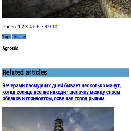
Pages:
1
2
3
4
5
6
7
8
9
10
Tags
Россия
Agnostic
Related articles
Вечерами пасмурных дней бывает несколько минут,
когда солнце всё же находит щёлочку между слоем
облаков и горизонтом, освещая город рыжим