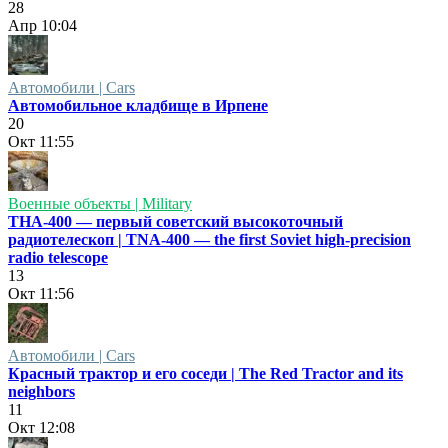
28
Апр
10:04
Автомобили | Cars
Автомобильное кладбище в Ирпене
20
Окт
11:55
Военные объекты | Military
ТНА-400 — первый советский высокоточный
радиотелескоп | TNA-400 — the first Soviet high-precision
radio telescope
13
Окт
11:56
Автомобили | Cars
Красный трактор и его соседи | The Red Tractor and its
neighbors
11
Окт
12:08