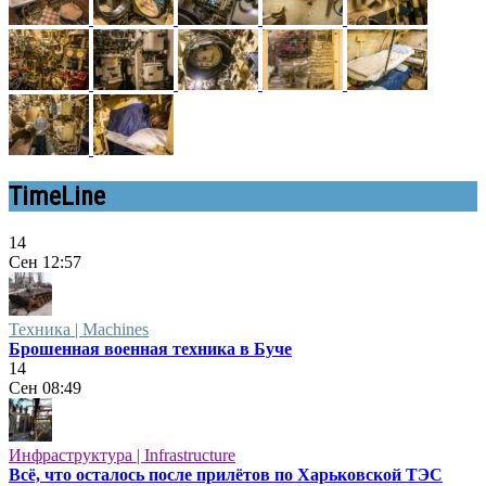
TimeLine
14
Сен
12:57
Техника | Machines
Брошенная военная техника в Буче
14
Сен
08:49
Инфраструктура | Infrastructure
Всё, что осталось после прилётов по Харьковской ТЭС