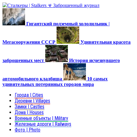
Гигантский подземный холодильник |
Мегасооружения СССР
Удивительная красота
заброшенных мест
История исчезнувшего
автомобильного кладбища
10 самых
удивительных потерянных городов мира
Города | Cities
Деревни | Villages
Замки | Castles
Дома | Houses
Военные объекты | Military
Железные дороги | Railways
Фото | Photo