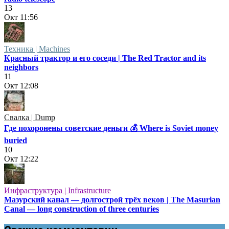
13
Окт
11:56
Техника | Machines
Красный трактор и его соседи | The Red Tractor and its
neighbors
11
Окт
12:08
Свалка | Dump
Где похоронены советские деньги 💰 Where is Soviet money
buried
10
Окт
12:22
Инфраструктура | Infrastructure
Мазурский канал — долгострой трёх веков | The Masurian
Canal — long construction of three centuries