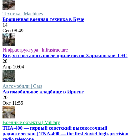
Техника | Machines
Брошенная военная техника в Буче
14
Сен
08:49
Инфраструктура | Infrastructure
Всё, что осталось после прилётов по Харьковской ТЭС
28
Апр
10:04
Автомобили | Cars
Автомобильное кладбище в Ирпене
20
Окт
11:55
Военные объекты | Military
ТНА-400 — первый советский высокоточный
радиотелескоп | TNA-400 — the first Soviet high-precision
radio telescope