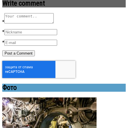
Write comment
*
*
*
Фото