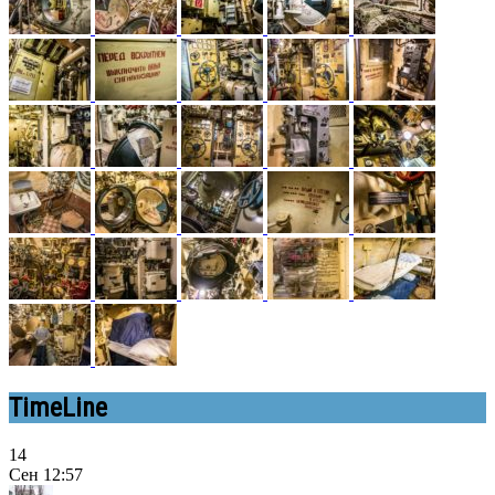
TimeLine
14
Сен
12:57