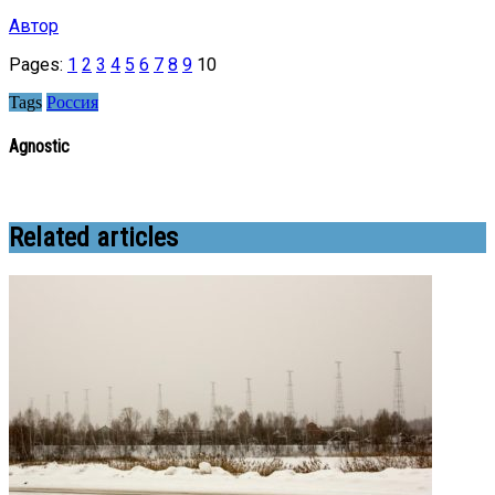
Автор
Pages:
1
2
3
4
5
6
7
8
9
10
Tags
Россия
Agnostic
Related articles