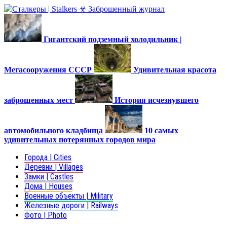
Гигантский подземный холодильник |
Мегасооружения СССР
Удивительная красота
заброшенных мест
История исчезнувшего
автомобильного кладбища
10 самых
удивительных потерянных городов мира
Города | Cities
Деревни | Villages
Замки | Castles
Дома | Houses
Военные объекты | Military
Железные дороги | Railways
Фото | Photo