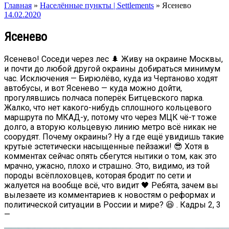
Главная
»
Населённые пункты | Settlements
»
Ясенево
14.02.2020
Ясенево
Ясенево! Соседи через лес 🌲 Живу на окраине Москвы,
и почти до любой другой окраины добираться минимум
час. Исключения — Бирюлёво, куда из Чертаново ходят
автобусы, и вот Ясенево — куда можно дойти,
прогулявшись полчаса поперёк Битцевского парка.
Жалко, что нет какого-нибудь сплошного кольцевого
маршрута по МКАД-у, потому что через МЦК чё-т тоже
долго, а вторую кольцевую линию метро всё никак не
соорудят. Почему окраины? Ну а где ещё увидишь такие
крутые эстетически насыщенные пейзажи! 😎 Хотя в
комментах сейчас опять сбегутся нытики о том, как это
мрачно, ужасно, плохо и страшно. Это, видимо, из той
породы всёплоховцев, которая бродит по сети и
жалуется на вообще всё, что видит 🖤 Ребята, зачем вы
вылезаете из комментариев к новостям о реформах и
политической ситуации в России и мире? 😆 . Кадры 2, 3
—