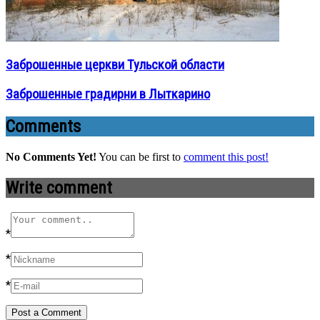
Заброшенные церкви Тульской области
Заброшенные градирни в Лыткарино
Comments
No Comments Yet!
You can be first to
comment this post!
Write comment
*
*
*