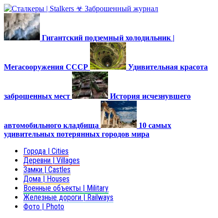
Гигантский подземный холодильник |
Мегасооружения СССР
Удивительная красота
заброшенных мест
История исчезнувшего
автомобильного кладбища
10 самых
удивительных потерянных городов мира
Города | Cities
Деревни | Villages
Замки | Castles
Дома | Houses
Военные объекты | Military
Железные дороги | Railways
Фото | Photo