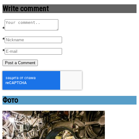
Write comment
*
*
*
Фото