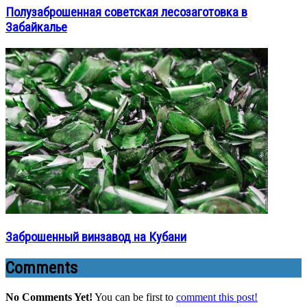
Полузаброшенная советская лесозаготовка в
Забайкалье
Заброшенный винзавод на Кубани
Comments
No Comments Yet!
You can be first to
comment this post!