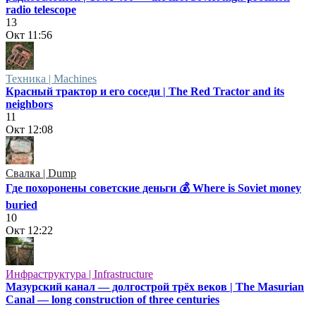
radio telescope
13
Окт
11:56
Техника | Machines
Красный трактор и его соседи | The Red Tractor and its
neighbors
11
Окт
12:08
Свалка | Dump
Где похоронены советские деньги 💰 Where is Soviet money
buried
10
Окт
12:22
Инфраструктура | Infrastructure
Мазурский канал — долгострой трёх веков | The Masurian
Canal — long construction of three centuries