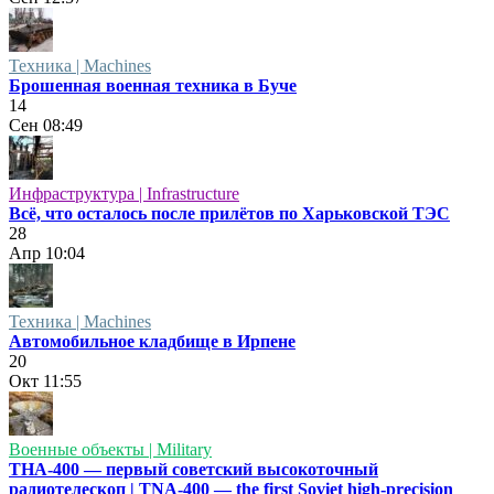
Техника | Machines
Брошенная военная техника в Буче
14
Сен
08:49
Инфраструктура | Infrastructure
Всё, что осталось после прилётов по Харьковской ТЭС
28
Апр
10:04
Техника | Machines
Автомобильное кладбище в Ирпене
20
Окт
11:55
Военные объекты | Military
ТНА-400 — первый советский высокоточный
радиотелескоп | TNA-400 — the first Soviet high-precision