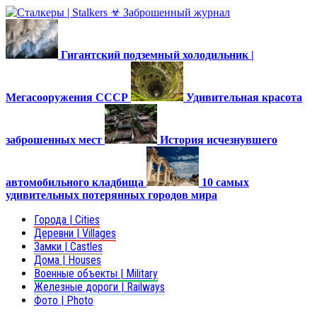
Гигантский подземный холодильник |
Мегасооружения СССР
Удивительная красота
заброшенных мест
История исчезнувшего
автомобильного кладбища
10 самых
удивительных потерянных городов мира
Города | Cities
Деревни | Villages
Замки | Castles
Дома | Houses
Военные объекты | Military
Железные дороги | Railways
Фото | Photo