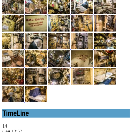
TimeLine
14
Сен
12:57