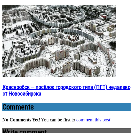
Краснообск — посёлок городского типа (ПГТ) недалеко
от Новосибирска
Comments
No Comments Yet!
You can be first to
comment this post!
Write comment