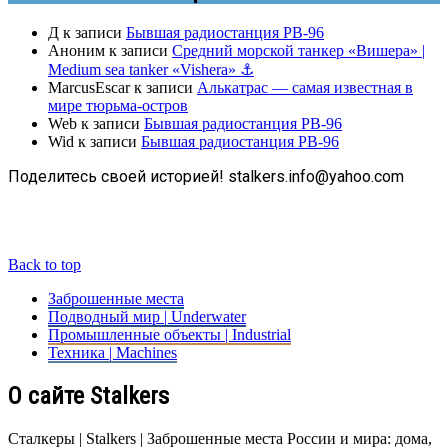
Д
к записи
Бывшая радиостанция РВ-96
Аноним
к записи
Средний морской танкер «Вишера» |
Medium sea tanker «Vishera» ⚓
MarcusEscar
к записи
Алькатрас — самая известная в
мире тюрьма-остров
Web
к записи
Бывшая радиостанция РВ-96
Wid
к записи
Бывшая радиостанция РВ-96
Поделитесь своей историей! stalkers.info@yahoo.com
Back to top
Заброшенные места
Подводный мир | Underwater
Промышленные объекты | Industrial
Техника | Machines
О сайте Stalkers
Сталкеры | Stalkers | Заброшенные места России и мира: дома,