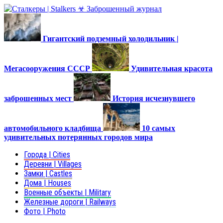
Гигантский подземный холодильник |
Мегасооружения СССР
Удивительная красота
заброшенных мест
История исчезнувшего
автомобильного кладбища
10 самых
удивительных потерянных городов мира
Города | Cities
Деревни | Villages
Замки | Castles
Дома | Houses
Военные объекты | Military
Железные дороги | Railways
Фото | Photo