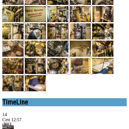
TimeLine
14
Сен
12:57