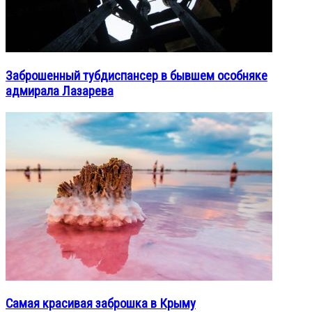
Заброшенный тубдиспансер в бывшем особняке
адмирала Лазарева
Самая красивая заброшка в Крыму