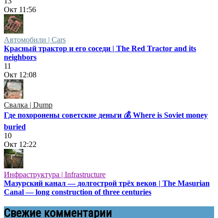
13
Окт
11:56
Автомобили | Cars
Красный трактор и его соседи | The Red Tractor and its
neighbors
11
Окт
12:08
Свалка | Dump
Где похоронены советские деньги 💰 Where is Soviet money
buried
10
Окт
12:22
Инфраструктура | Infrastructure
Мазурский канал — долгострой трёх веков | The Masurian
Canal — long construction of three centuries
Свежие комментарии