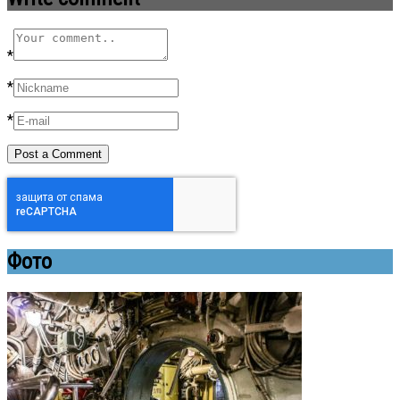
*
*
*
Фото