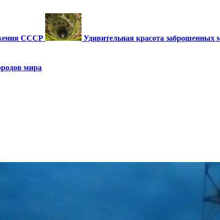
ужения СССР
Удивительная красота заброшенных 
ородов мира