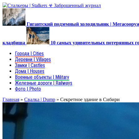
Гигантский подземный холодильник | Мегасоор
кладбища
10 самых удивительных потерянных г
Города | Cities
Деревни | Villages
Замки | Castles
Дома | Houses
Военные объекты | Military
Железные дороги | Railways
Фото | Photo
Главная
»
Свалка | Dump
»
Секретное здание в Сибири