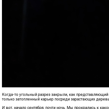
Когда-то угольный разрез закрыли, как представляющий 
только затопленный карьер посреди зарастающих дерев
И вот, начало сентября, почти ночь. Мы прокрались к ка