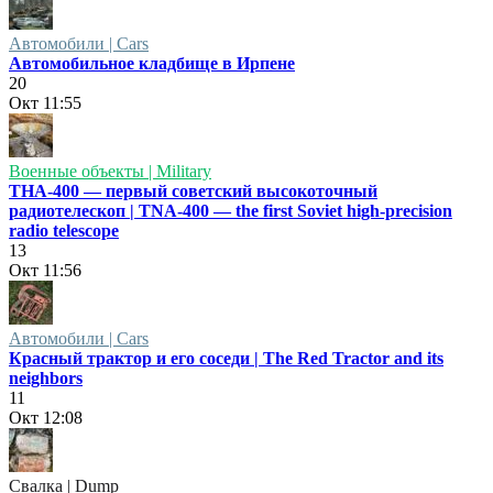
Автомобили | Cars
Автомобильное кладбище в Ирпене
20
Окт
11:55
Военные объекты | Military
ТНА-400 — первый советский высокоточный
радиотелескоп | TNA-400 — the first Soviet high-precision
radio telescope
13
Окт
11:56
Автомобили | Cars
Красный трактор и его соседи | The Red Tractor and its
neighbors
11
Окт
12:08
Свалка | Dump