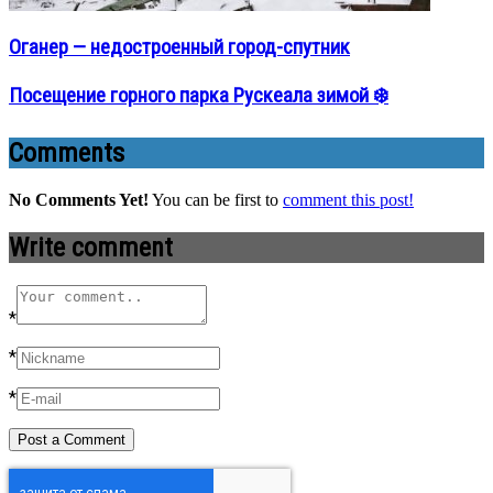
Оганер — недостроенный город-спутник
Посещение горного парка Рускеала зимой ❄️
Comments
No Comments Yet!
You can be first to
comment this post!
Write comment
*
*
*