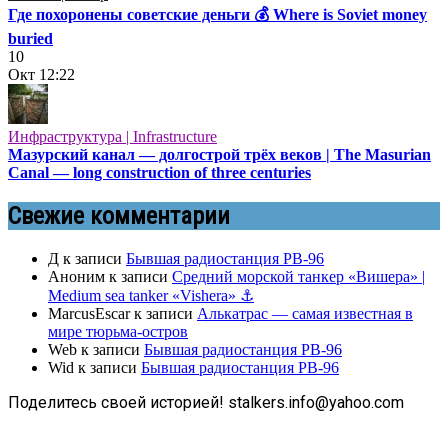
Где похоронены советские деньги 💰 Where is Soviet money
buried
10
Окт
12:22
Инфраструктура | Infrastructure
Мазурский канал — долгострой трёх веков | The Masurian
Canal — long construction of three centuries
Свежие комментарии
Д
к записи
Бывшая радиостанция РВ-96
Аноним
к записи
Средний морской танкер «Вишера» |
Medium sea tanker «Vishera» ⚓
MarcusEscar
к записи
Алькатрас — самая известная в
мире тюрьма-остров
Web
к записи
Бывшая радиостанция РВ-96
Wid
к записи
Бывшая радиостанция РВ-96
Поделитесь своей историей! stalkers.info@yahoo.com