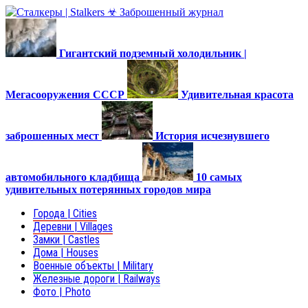
Гигантский подземный холодильник |
Мегасооружения СССР
Удивительная красота
заброшенных мест
История исчезнувшего
автомобильного кладбища
10 самых
удивительных потерянных городов мира
Города | Cities
Деревни | Villages
Замки | Castles
Дома | Houses
Военные объекты | Military
Железные дороги | Railways
Фото | Photo