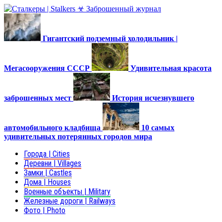
Гигантский подземный холодильник |
Мегасооружения СССР
Удивительная красота
заброшенных мест
История исчезнувшего
автомобильного кладбища
10 самых
удивительных потерянных городов мира
Города | Cities
Деревни | Villages
Замки | Castles
Дома | Houses
Военные объекты | Military
Железные дороги | Railways
Фото | Photo