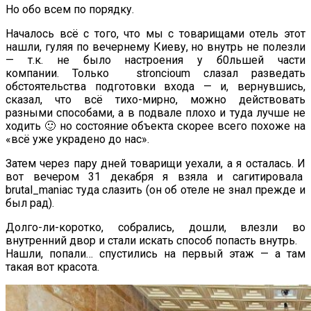
Но обо всем по порядку.
Началось всё с того, что мы с товарищами отель этот
нашли, гуляя по вечернему Киеву, но внутрь не полезли
— т.к. не было настроения у б0льшей части
компании. Только stroncioum слазал разведать
обстоятельства подготовки входа — и, вернувшись,
сказал, что всё тихо-мирно, можно действовать
разными способами, а в подвале плохо и туда лучше не
ходить 🙂 но состояние объекта скорее всего похоже на
«всё уже украдено до нас».
Затем через пару дней товарищи уехали, а я осталась. И
вот вечером 31 декабря я взяла и сагитировала
brutal_maniac туда слазить (он об отеле не знал прежде и
был рад).
Долго-ли-коротко, собрались, дошли, влезли во
внутренний двор и стали искать способ попасть внутрь.
Нашли, попали… спустились на первый этаж — а там
такая вот красота.