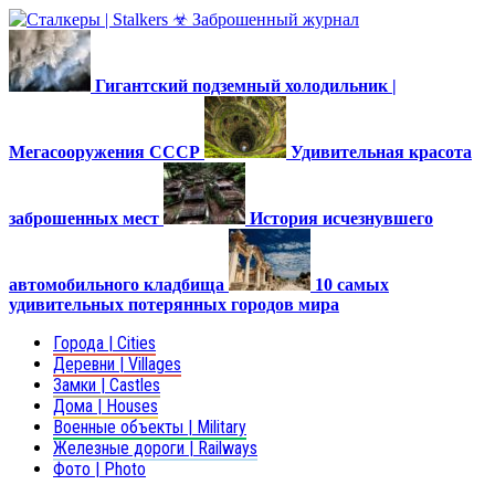
Гигантский подземный холодильник |
Мегасооружения СССР
Удивительная красота
заброшенных мест
История исчезнувшего
автомобильного кладбища
10 самых
удивительных потерянных городов мира
Города | Cities
Деревни | Villages
Замки | Castles
Дома | Houses
Военные объекты | Military
Железные дороги | Railways
Фото | Photo