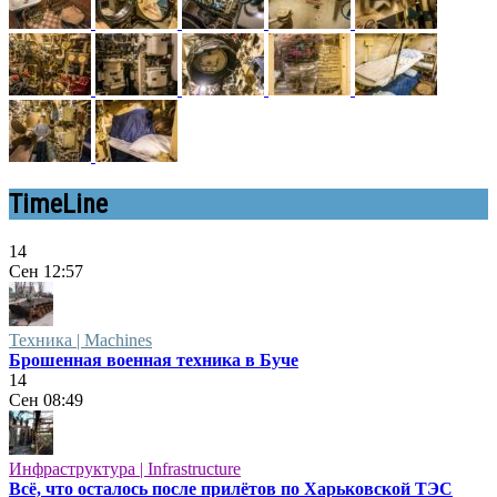
TimeLine
14
Сен
12:57
Техника | Machines
Брошенная военная техника в Буче
14
Сен
08:49
Инфраструктура | Infrastructure
Всё, что осталось после прилётов по Харьковской ТЭС