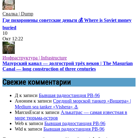
Свалка | Dump
Где похоронены советские деньги 💰 Where is Soviet money
buried
10
Окт
12:22
Инфраструктура | Infrastructure
Мазурский канал — долгострой трёх веков | The Masurian
Canal — long construction of three centuries
Свежие комментарии
Д
к записи
Бывшая радиостанция РВ-96
Аноним
к записи
Средний морской танкер «Вишера» |
Medium sea tanker «Vishera» ⚓
MarcusEscar
к записи
Алькатрас — самая известная в
мире тюрьма-остров
Web
к записи
Бывшая радиостанция РВ-96
Wid
к записи
Бывшая радиостанция РВ-96