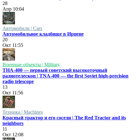
28
Апр
10:04
Автомобили | Cars
Автомобильное кладбище в Ирпене
20
Окт
11:55
Военные объекты | Military
ТНА-400 — первый советский высокоточный
радиотелескоп | TNA-400 — the first Soviet high-precision
radio telescope
13
Окт
11:56
Техника | Machines
Красный трактор и его соседи | The Red Tractor and its
neighbors
11
Окт
12:08