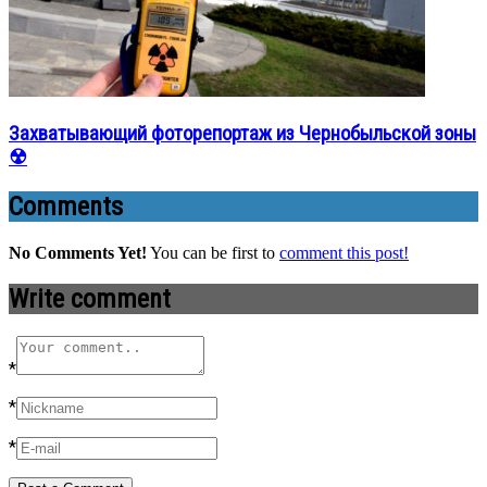
Захватывающий фоторепортаж из Чернобыльской зоны
☢
Comments
No Comments Yet!
You can be first to
comment this post!
Write comment
*
*
*