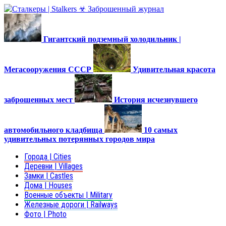
Гигантский подземный холодильник |
Мегасооружения СССР
Удивительная красота
заброшенных мест
История исчезнувшего
автомобильного кладбища
10 самых
удивительных потерянных городов мира
Города | Cities
Деревни | Villages
Замки | Castles
Дома | Houses
Военные объекты | Military
Железные дороги | Railways
Фото | Photo