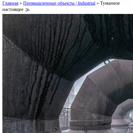
Главная
»
Промышленные объекты | Industrial
»
Туманное
настоящее 🌫️