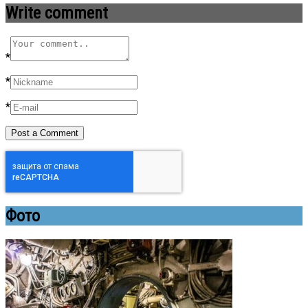
Write comment
*
*
*
Фото