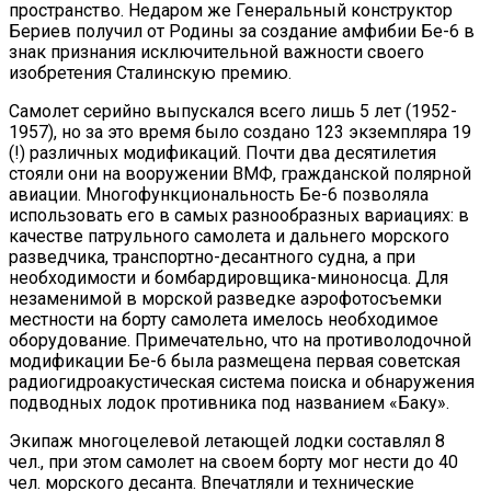
пространство. Недаром же Генеральный конструктор
Бериев получил от Родины за создание амфибии Бе-6 в
знак признания исключительной важности своего
изобретения Сталинскую премию.
Самолет серийно выпускался всего лишь 5 лет (1952-
1957), но за это время было создано 123 экземпляра 19
(!) различных модификаций. Почти два десятилетия
стояли они на вооружении ВМФ, гражданской полярной
авиации. Многофункциональность Бе-6 позволяла
использовать его в самых разнообразных вариациях: в
качестве патрульного самолета и дальнего морского
разведчика, транспортно-десантного судна, а при
необходимости и бомбардировщика-миноносца. Для
незаменимой в морской разведке аэрофотосъемки
местности на борту самолета имелось необходимое
оборудование. Примечательно, что на противолодочной
модификации Бе-6 была размещена первая советская
радиогидроакустическая система поиска и обнаружения
подводных лодок противника под названием «Баку».
Экипаж многоцелевой летающей лодки составлял 8
чел., при этом самолет на своем борту мог нести до 40
чел. морского десанта. Впечатляли и технические