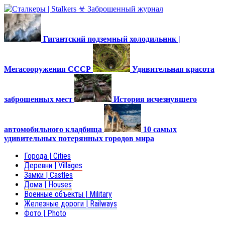
Гигантский подземный холодильник |
Мегасооружения СССР
Удивительная красота
заброшенных мест
История исчезнувшего
автомобильного кладбища
10 самых
удивительных потерянных городов мира
Города | Cities
Деревни | Villages
Замки | Castles
Дома | Houses
Военные объекты | Military
Железные дороги | Railways
Фото | Photo