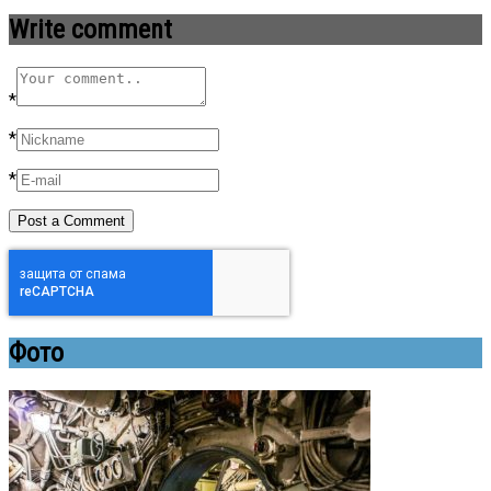
Write comment
*
*
*
Фото