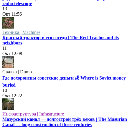
radio telescope
13
Окт
11:56
Техника | Machines
Красный трактор и его соседи | The Red Tractor and its
neighbors
11
Окт
12:08
Свалка | Dump
Где похоронены советские деньги 💰 Where is Soviet money
buried
10
Окт
12:22
Инфраструктура | Infrastructure
Мазурский канал — долгострой трёх веков | The Masurian
Canal — long construction of three centuries