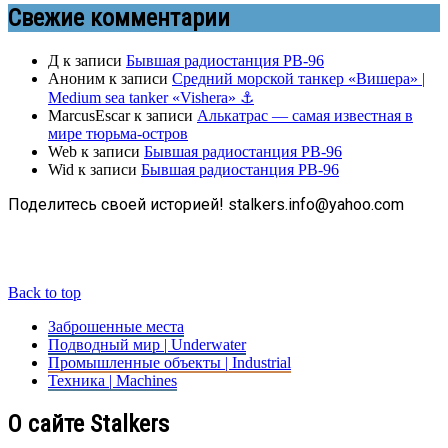
Свежие комментарии
Д
к записи
Бывшая радиостанция РВ-96
Аноним
к записи
Средний морской танкер «Вишера» |
Medium sea tanker «Vishera» ⚓
MarcusEscar
к записи
Алькатрас — самая известная в
мире тюрьма-остров
Web
к записи
Бывшая радиостанция РВ-96
Wid
к записи
Бывшая радиостанция РВ-96
Поделитесь своей историей! stalkers.info@yahoo.com
Back to top
Заброшенные места
Подводный мир | Underwater
Промышленные объекты | Industrial
Техника | Machines
О сайте Stalkers