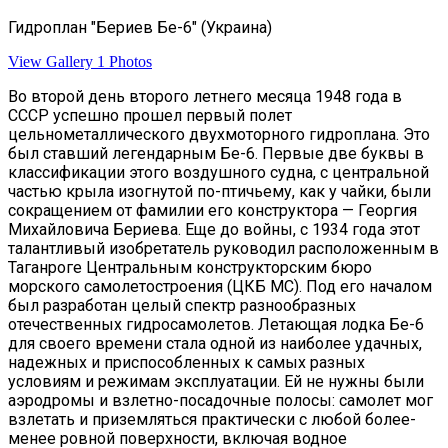
Гидроплан "Бериев Бе-6" (Украина)
View Gallery
1 Photos
Во второй день второго летнего месяца 1948 года в
СССР успешно прошел первый полет
цельнометаллического двухмоторного гидроплана. Это
был ставший легендарным Бе-6. Первые две буквы в
классификации этого воздушного судна, с центральной
частью крыла изогнутой по-птичьему, как у чайки, были
сокращением от фамилии его конструктора — Георгия
Михайловича Бериева. Еще до войны, с 1934 года этот
талантливый изобретатель руководил расположенным в
Таганроге Центральным конструкторским бюро
морского самолетостроения (ЦКБ МС). Под его началом
был разработан целый спектр разнообразных
отечественных гидросамолетов. Летающая лодка Бе-6
для своего времени стала одной из наиболее удачных,
надежных и приспособленных к самых разных
условиям и режимам эксплуатации. Ей не нужны были
аэродромы и взлетно-посадочные полосы: самолет мог
взлетать и приземляться практически с любой более-
менее ровной поверхности, включая водное