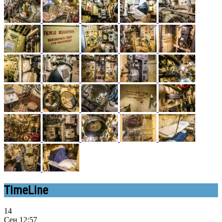
TimeLine
14
Сен
12:57