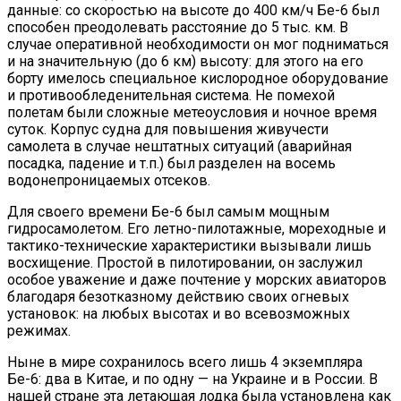
данные: со скоростью на высоте до 400 км/ч Бе-6 был
способен преодолевать расстояние до 5 тыс. км. В
случае оперативной необходимости он мог подниматься
и на значительную (до 6 км) высоту: для этого на его
борту имелось специальное кислородное оборудование
и противообледенительная система. Не помехой
полетам были сложные метеоусловия и ночное время
суток. Корпус судна для повышения живучести
самолета в случае нештатных ситуаций (аварийная
посадка, падение и т.п.) был разделен на восемь
водонепроницаемых отсеков.
Для своего времени Бе-6 был самым мощным
гидросамолетом. Его летно-пилотажные, мореходные и
тактико-технические характеристики вызывали лишь
восхищение. Простой в пилотировании, он заслужил
особое уважение и даже почтение у морских авиаторов
благодаря безотказному действию своих огневых
установок: на любых высотах и во всевозможных
режимах.
Ныне в мире сохранилось всего лишь 4 экземпляра
Бе-6: два в Китае, и по одну — на Украине и в России. В
нашей стране эта летающая лодка была установлена как