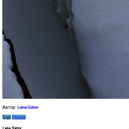
Автор:
Lana Sator
Tags
Россия
Lana Sator