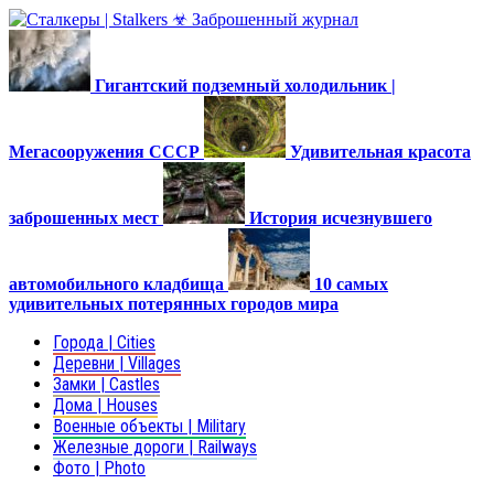
Гигантский подземный холодильник |
Мегасооружения СССР
Удивительная красота
заброшенных мест
История исчезнувшего
автомобильного кладбища
10 самых
удивительных потерянных городов мира
Города | Cities
Деревни | Villages
Замки | Castles
Дома | Houses
Военные объекты | Military
Железные дороги | Railways
Фото | Photo