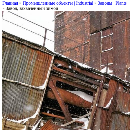
Главная
»
Промышленные объекты | Industrial
»
Заводы | Plants
»
Завод, захваченный зимой