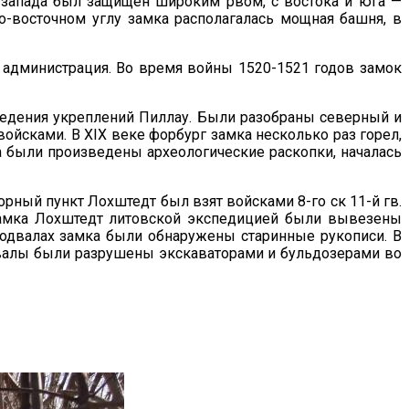
и запада был защищен широким рвом, с востока и юга —
-восточном углу замка располагалась мощная башня, в
я администрация. Во время войны 1520-1521 годов замок
зведения укреплений Пиллау. Были разобраны северный и
ойсками. В XIX веке форбург замка несколько раз горел,
ка были произведены археологические раскопки, началась
рный пункт Лохштедт был взят войсками 8-го ск 11-й гв.
н замка Лохштедт литовской экспедицией были вывезены
 подвалах замка были обнаружены старинные рукописи. В
двалы были разрушены экскаваторами и бульдозерами во