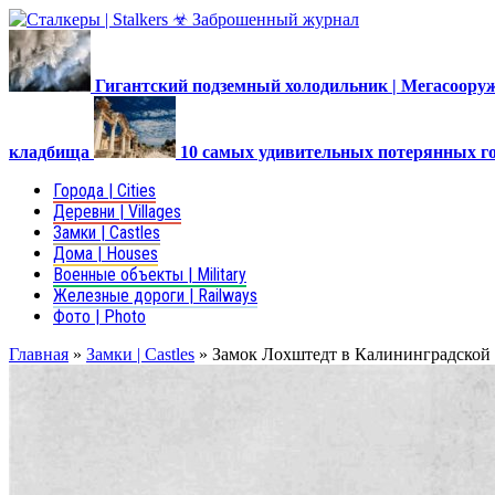
Гигантский подземный холодильник | Мегасоор
кладбища
10 самых удивительных потерянных г
Города | Cities
Деревни | Villages
Замки | Castles
Дома | Houses
Военные объекты | Military
Железные дороги | Railways
Фото | Photo
Главная
»
Замки | Castles
»
Замок Лохштедт в Калининградской 