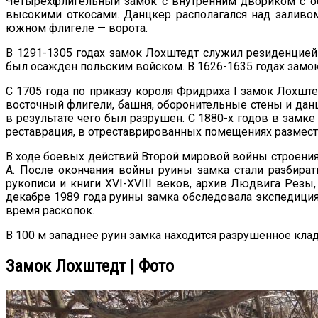
Четырехфлигельный замок с внутренним двориком с обо
высокими откосами. Данцкер располагался над заливо
южном флигеле — ворота.
В 1291-1305 годах замок Лохштедт служил резиденцией 
был осажден польским войском. В 1626-1635 годах замок
С 1705 года по приказу короля Фридриха I замок Лохшт
восточный флигели, башня, оборонительные стены и данц
в результате чего был разрушен. С 1880-х годов в замк
реставрация, в отреставрированных помещениях размест
В ходе боевых действий Второй мировой войны строения 
А. После окончания войны руины замка стали разбират
рукописи и книги XVI-XVIII веков, архив Людвига Резы
декабре 1989 года руины замка обследовала экспедици
время раскопок.
В 100 м западнее руин замка находится разрушенное кла
Замок Лохштедт | Фото