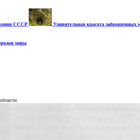
ужения СССР
Удивительная красота заброшенных 
ородов мира
области