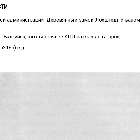
сти
рной администрации. Деревянный замок Лохштедт с валом 
г. Балтийск, юго-восточнее КПП на въезде в город
52185) в.д.