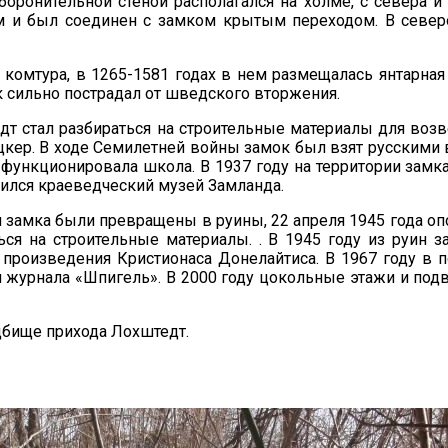
ронительной стеной располагался на холме, с севера 
м и был соединен с замком крытым переходом. В северо
комтура, в 1265-1581 годах в нем размещалась янтарна
 сильно пострадал от шведского вторжения.
едт стал разбираться на строительные материалы для во
кер. В ходе Семилетней войны замок был взят русскими в
е функционировала школа. В 1937 году на территории зам
ился краеведческий музей Замланда.
замка были превращены в руины, 22 апреля 1945 года опо
ься на строительные материалы. . В 1945 году из руи
, произведения Кристионаса Донелайтиса. В 1967 году в
я журнала «Шпигель». В 2000 году цокольные этажи и по
дбище прихода Лохштедт.