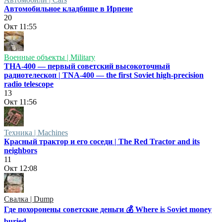
Автомобильное кладбище в Ирпене
20
Окт
11:55
Военные объекты | Military
ТНА-400 — первый советский высокоточный
радиотелескоп | TNA-400 — the first Soviet high-precision
radio telescope
13
Окт
11:56
Техника | Machines
Красный трактор и его соседи | The Red Tractor and its
neighbors
11
Окт
12:08
Свалка | Dump
Где похоронены советские деньги 💰 Where is Soviet money
buried