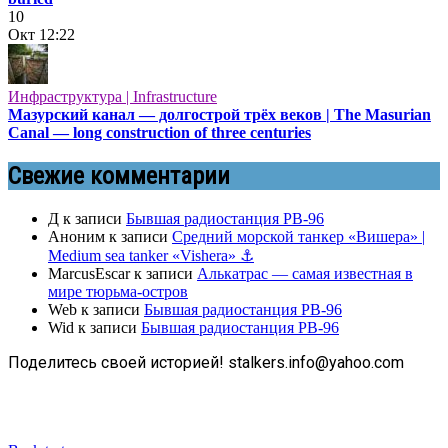
10
Окт
12:22
Инфраструктура | Infrastructure
Мазурский канал — долгострой трёх веков | The Masurian
Canal — long construction of three centuries
Свежие комментарии
Д
к записи
Бывшая радиостанция РВ-96
Аноним
к записи
Средний морской танкер «Вишера» |
Medium sea tanker «Vishera» ⚓
MarcusEscar
к записи
Алькатрас — самая известная в
мире тюрьма-остров
Web
к записи
Бывшая радиостанция РВ-96
Wid
к записи
Бывшая радиостанция РВ-96
Поделитесь своей историей! stalkers.info@yahoo.com