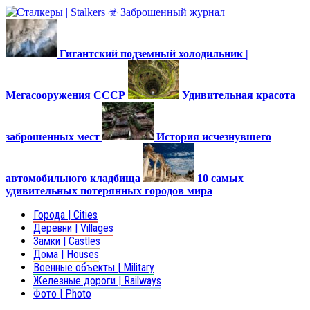
Гигантский подземный холодильник |
Мегасооружения СССР
Удивительная красота
заброшенных мест
История исчезнувшего
автомобильного кладбища
10 самых
удивительных потерянных городов мира
Города | Cities
Деревни | Villages
Замки | Castles
Дома | Houses
Военные объекты | Military
Железные дороги | Railways
Фото | Photo