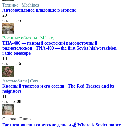
Техника | Machines
Автомобильное кладбище в Ирпене
20
Окт
11:55
Военные объекты | Military
ТНА-400 — первый советский высокоточный
радиотелескоп | TNA-400 — the first Soviet high-precision
radio telescope
13
Окт
11:56
Автомобили | Cars
Красный трактор и его соседи | The Red Tractor and its
neighbors
11
Окт
12:08
Свалка | Dump
Где похоронены советские деньги 💰 Where is Soviet money