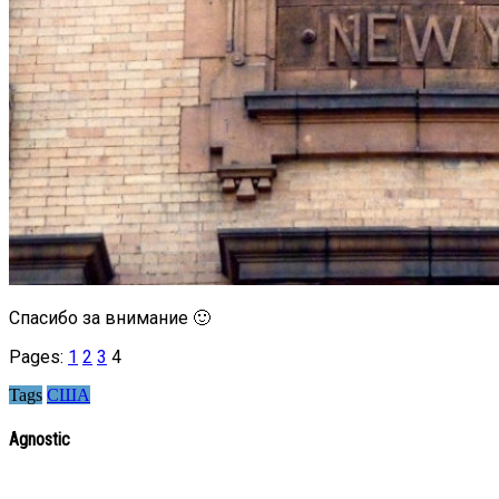
Спасибо за внимание 🙂
Pages:
1
2
3
4
Tags
США
Agnostic