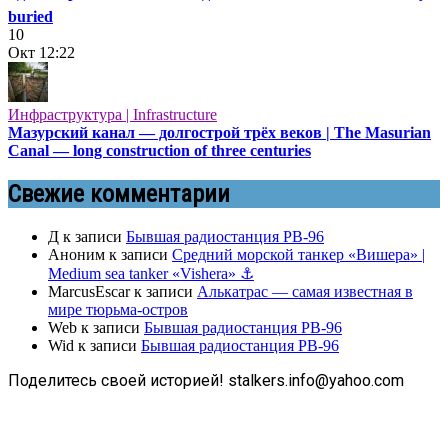
buried
10
Окт
12:22
Инфраструктура | Infrastructure
Мазурский канал — долгострой трёх веков | The Masurian
Canal — long construction of three centuries
Свежие комментарии
Д
к записи
Бывшая радиостанция РВ-96
Аноним
к записи
Средний морской танкер «Вишера» |
Medium sea tanker «Vishera» ⚓
MarcusEscar
к записи
Алькатрас — самая известная в
мире тюрьма-остров
Web
к записи
Бывшая радиостанция РВ-96
Wid
к записи
Бывшая радиостанция РВ-96
Поделитесь своей историей! stalkers.info@yahoo.com