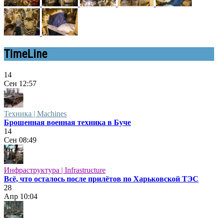
TimeLine
14
Сен
12:57
Техника | Machines
Брошенная военная техника в Буче
14
Сен
08:49
Инфраструктура | Infrastructure
Всё, что осталось после прилётов по Харьковской ТЭС
28
Апр
10:04