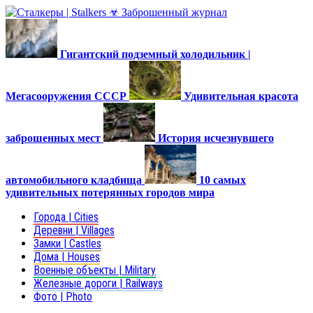
Гигантский подземный холодильник |
Мегасооружения СССР
Удивительная красота
заброшенных мест
История исчезнувшего
автомобильного кладбища
10 самых
удивительных потерянных городов мира
Города | Cities
Деревни | Villages
Замки | Castles
Дома | Houses
Военные объекты | Military
Железные дороги | Railways
Фото | Photo