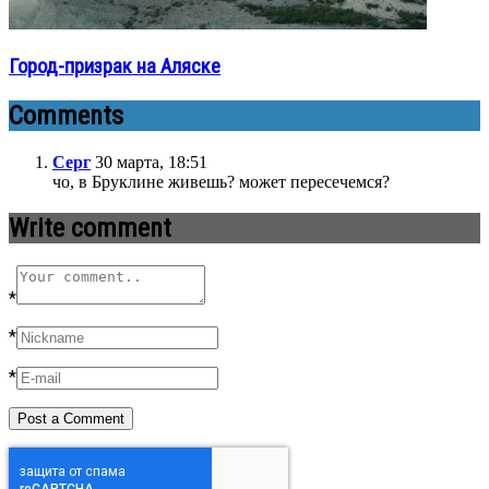
Город-призрак на Аляске
Comments
Серг
30 марта, 18:51
чо, в Бруклине живешь? может пересечемся?
Write comment
*
*
*