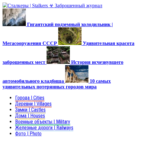
Гигантский подземный холодильник |
Мегасооружения СССР
Удивительная красота
заброшенных мест
История исчезнувшего
автомобильного кладбища
10 самых
удивительных потерянных городов мира
Города | Cities
Деревни | Villages
Замки | Castles
Дома | Houses
Военные объекты | Military
Железные дороги | Railways
Фото | Photo