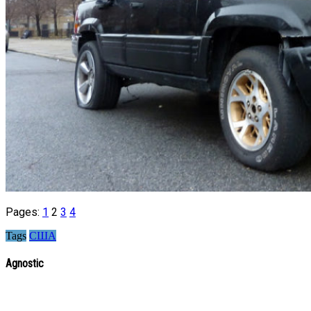
Pages:
1
2
3
4
Tags
США
Agnostic