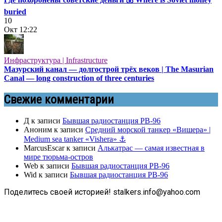
buried
10
Окт
12:22
Инфраструктура | Infrastructure
Мазурский канал — долгострой трёх веков | The Masurian
Canal — long construction of three centuries
Свежие комментарии
Д
к записи
Бывшая радиостанция РВ-96
Аноним
к записи
Средний морской танкер «Вишера» |
Medium sea tanker «Vishera» ⚓
MarcusEscar
к записи
Алькатрас — самая известная в
мире тюрьма-остров
Web
к записи
Бывшая радиостанция РВ-96
Wid
к записи
Бывшая радиостанция РВ-96
Поделитесь своей историей! stalkers.info@yahoo.com