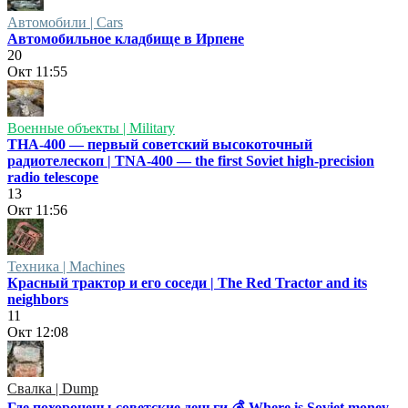
Автомобили | Cars
Автомобильное кладбище в Ирпене
20
Окт
11:55
Военные объекты | Military
ТНА-400 — первый советский высокоточный
радиотелескоп | TNA-400 — the first Soviet high-precision
radio telescope
13
Окт
11:56
Техника | Machines
Красный трактор и его соседи | The Red Tractor and its
neighbors
11
Окт
12:08
Свалка | Dump
Где похоронены советские деньги 💰 Where is Soviet money