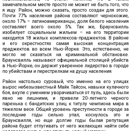
замечательном месте просто не может не быть того, что
я ищу. Район, можно сказать, просто создан для этого.
Почти 77% населения района составляют чернокожие,
около 17% – латиноамериканцы, доля белого населения
составляет всего около 5%. Так же, Браунсвилль
изобилует социальным жильем – на его территории
находится 18 жилых комплексов-праджектов. В районе
и его окрестностях самая высокая концентрация
праджектов во всем Нью-Йорке. Это, естественно, не
могло не сказаться на криминальной обстановке.
Браунсвилль называют официальной столицей убийств
в Нью-Йорке, он держит уверенное лидерство в городе
по убийствам и перестрелкам на душу населения.
Район настолько суровый, что именно на его улицах
вырос небезызвестный Майк Тайсон, навыки кулачного
боя, вкупе с умением уворачиваться от пуль, здесь были
явно не лишними, и привели 20-летнего черного
паренька с бандитских улиц к титулу чемпиона мира в
тяжелом весе. Общий уровень преступности в городе за
последние годы сильно упал, коснулось это и
Браунсвилля, но еще долгие годы былая репутация
района будет отпугивать от него желающих найти себе