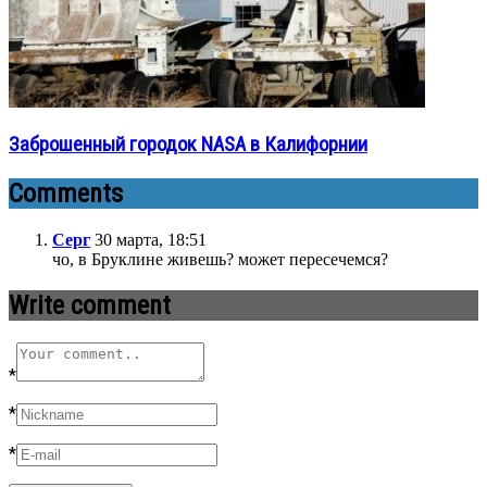
Заброшенный городок NASA в Калифорнии
Comments
Серг
30 марта, 18:51
чо, в Бруклине живешь? может пересечемся?
Write comment
*
*
*