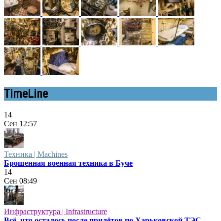
TimeLine
14
Сен
12:57
Техника | Machines
Брошенная военная техника в Буче
14
Сен
08:49
Инфраструктура | Infrastructure
Всё, что осталось после прилётов по Харьковской ТЭС