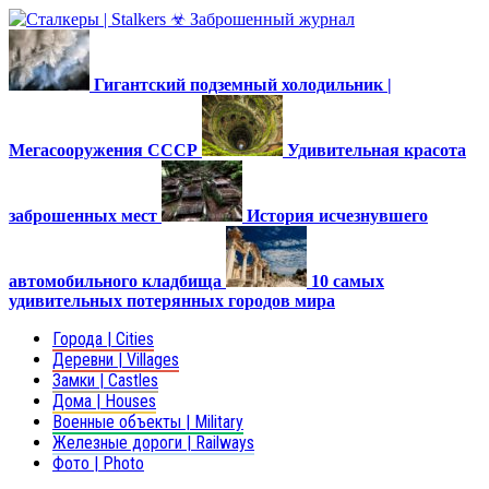
Гигантский подземный холодильник |
Мегасооружения СССР
Удивительная красота
заброшенных мест
История исчезнувшего
автомобильного кладбища
10 самых
удивительных потерянных городов мира
Города | Cities
Деревни | Villages
Замки | Castles
Дома | Houses
Военные объекты | Military
Железные дороги | Railways
Фото | Photo