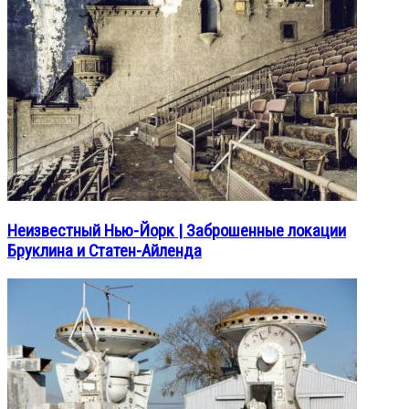
Неизвестный Нью-Йорк | Заброшенные локации
Бруклина и Статен-Айленда