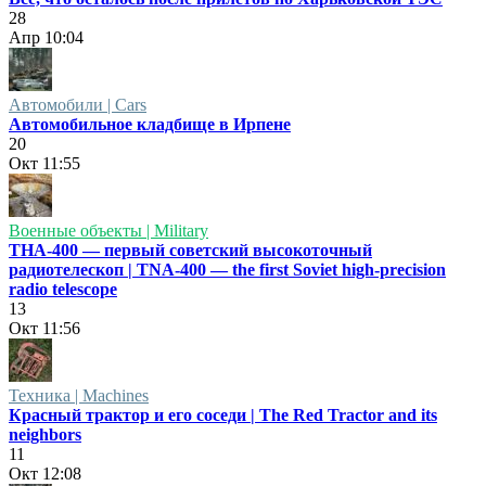
28
Апр
10:04
Автомобили | Cars
Автомобильное кладбище в Ирпене
20
Окт
11:55
Военные объекты | Military
ТНА-400 — первый советский высокоточный
радиотелескоп | TNA-400 — the first Soviet high-precision
radio telescope
13
Окт
11:56
Техника | Machines
Красный трактор и его соседи | The Red Tractor and its
neighbors
11
Окт
12:08