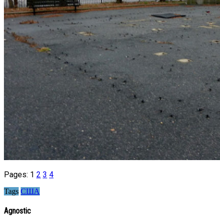
Pages:
1
2
3
4
Tags
США
Agnostic