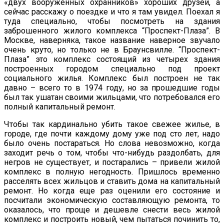
«двух вооруженных охранников» хороших друзей, а
сейчас расскажу о поездке и что я там увидел. Поехал я
туда специально, чтобы посмотреть на здания
заброшенного жилого комплекса “Проспект-Плаза”. В
Москве, наверняка, такое название наверное звучало
очень круто, но только не в Браунсвилле. “Проспект-
Плаза” это комплекс состоящий из четырех здания
построенных городом специально под проект
социального жилья. Комплекс был построен не так
давно – всего то в 1974 году, но за прошедшие годы
был так ушатан своими жильцами, что потребовался его
полный капитальный ремонт.
Чтобы так кардинально убить такое свежее жилье, в
городе, где почти каждому дому уже под сто лет, надо
было очень постараться. Но слова невозможно, когда
заходит речь о том, чтобы что-нибудь раздолбать, для
негров не существует, и постарались – привели жилой
комплекс в полную негодность. Пришлось временно
расселять всех жильцов и ставить дома на капитальный
ремонт. Но когда еще раз оценили его состояние и
посчитали экономическую составляющую ремонта, то
оказалось, что проще и дешевле снести весь жилой
комплекс и построить новый, чем пытаться починить то,