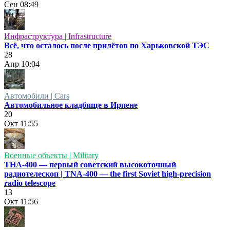
Сен
08:49
Инфраструктура | Infrastructure
Всё, что осталось после прилётов по Харьковской ТЭС
28
Апр
10:04
Автомобили | Cars
Автомобильное кладбище в Ирпене
20
Окт
11:55
Военные объекты | Military
ТНА-400 — первый советский высокоточный
радиотелескоп | TNA-400 — the first Soviet high-precision
radio telescope
13
Окт
11:56