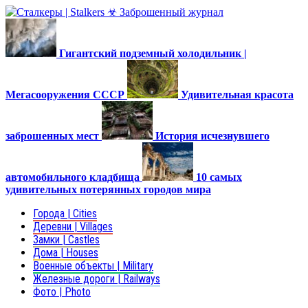
Гигантский подземный холодильник |
Мегасооружения СССР
Удивительная красота
заброшенных мест
История исчезнувшего
автомобильного кладбища
10 самых
удивительных потерянных городов мира
Города | Cities
Деревни | Villages
Замки | Castles
Дома | Houses
Военные объекты | Military
Железные дороги | Railways
Фото | Photo