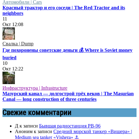
Автомобили | Cars
Красный трактор и его соседи | The Red Tractor and its
neighbors
11
Окт
12:08
Свалка | Dump
Где похоронены советские деньги 💰 Where is Soviet money
buried
10
Окт
12:22
Инфраструктура | Infrastructure
Мазурский канал — долгострой трёх веков | The Masurian
Canal — long construction of three centuries
Свежие комментарии
Д
к записи
Бывшая радиостанция РВ-96
Аноним
к записи
Средний морской танкер «Вишера» |
Medium sea tanker «Vishera» ⚓