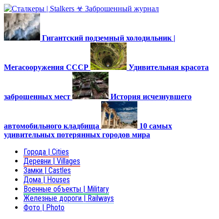
Гигантский подземный холодильник |
Мегасооружения СССР
Удивительная красота
заброшенных мест
История исчезнувшего
автомобильного кладбища
10 самых
удивительных потерянных городов мира
Города | Cities
Деревни | Villages
Замки | Castles
Дома | Houses
Военные объекты | Military
Железные дороги | Railways
Фото | Photo