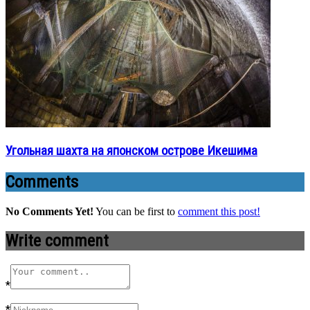
Угольная шахта на японском острове Икешима
Comments
No Comments Yet!
You can be first to
comment this post!
Write comment
*
*