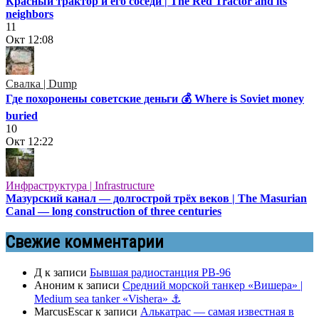
Красный трактор и его соседи | The Red Tractor and its
neighbors
11
Окт
12:08
Свалка | Dump
Где похоронены советские деньги 💰 Where is Soviet money
buried
10
Окт
12:22
Инфраструктура | Infrastructure
Мазурский канал — долгострой трёх веков | The Masurian
Canal — long construction of three centuries
Свежие комментарии
Д
к записи
Бывшая радиостанция РВ-96
Аноним
к записи
Средний морской танкер «Вишера» |
Medium sea tanker «Vishera» ⚓
MarcusEscar
к записи
Алькатрас — самая известная в