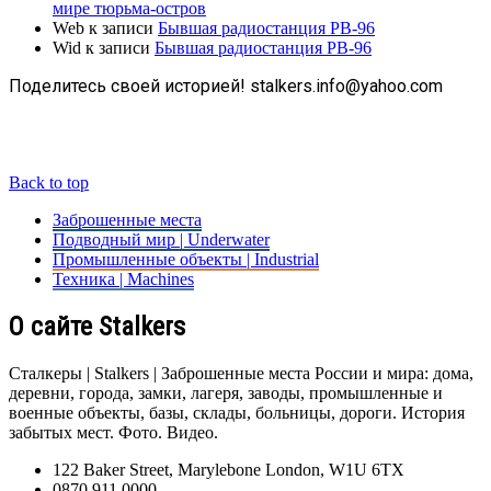
мире тюрьма-остров
Web
к записи
Бывшая радиостанция РВ-96
Wid
к записи
Бывшая радиостанция РВ-96
Поделитесь своей историей! stalkers.info@yahoo.com
Back to top
Заброшенные места
Подводный мир | Underwater
Промышленные объекты | Industrial
Техника | Machines
О сайте Stalkers
Сталкеры | Stalkers | Заброшенные места России и мира: дома,
деревни, города, замки, лагеря, заводы, промышленные и
военные объекты, базы, склады, больницы, дороги. История
забытых мест. Фото. Видео.
122 Baker Street, Marylebone London, W1U 6TX
0870 911 0000