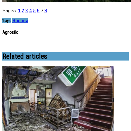
Pages:
1
2
3
4
5
6
7
8
Tags
Япония
Agnostic
Related articles