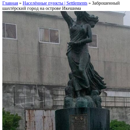
Главная
»
Населённые пункты | Settlements
»
Заброшенный
шахтёрский город на острове Икешима