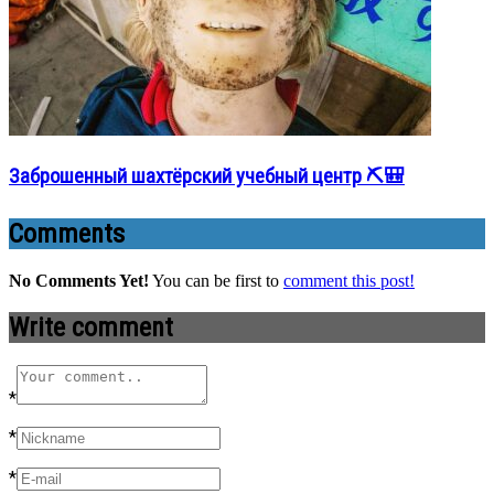
Заброшенный шахтёрский учебный центр ⛏️🎒
Comments
No Comments Yet!
You can be first to
comment this post!
Write comment
*
*
*