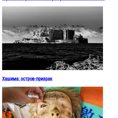
Хашима: остров-призрак