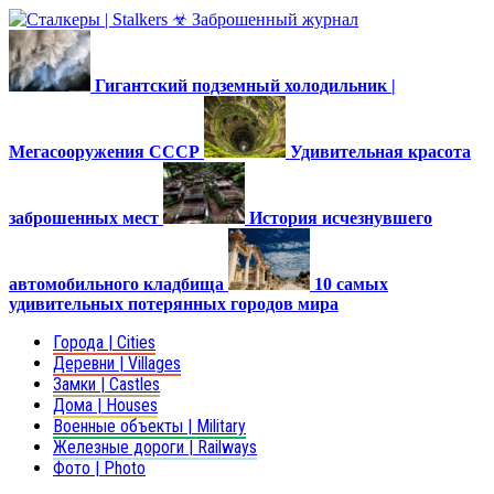
Гигантский подземный холодильник |
Мегасооружения СССР
Удивительная красота
заброшенных мест
История исчезнувшего
автомобильного кладбища
10 самых
удивительных потерянных городов мира
Города | Cities
Деревни | Villages
Замки | Castles
Дома | Houses
Военные объекты | Military
Железные дороги | Railways
Фото | Photo