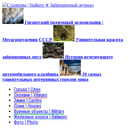
Гигантский подземный холодильник |
Мегасооружения СССР
Удивительная красота
заброшенных мест
История исчезнувшего
автомобильного кладбища
10 самых
удивительных потерянных городов мира
Города | Cities
Деревни | Villages
Замки | Castles
Дома | Houses
Военные объекты | Military
Железные дороги | Railways
Фото | Photo