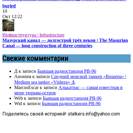
buried
10
Окт
12:22
Инфраструктура | Infrastructure
Мазурский канал — долгострой трёх веков | The Masurian
Canal — long construction of three centuries
Свежие комментарии
Д
к записи
Бывшая радиостанция РВ-96
Аноним
к записи
Средний морской танкер «Вишера» |
Medium sea tanker «Vishera» ⚓
MarcusEscar
к записи
Алькатрас — самая известная в
мире тюрьма-остров
Web
к записи
Бывшая радиостанция РВ-96
Wid
к записи
Бывшая радиостанция РВ-96
Поделитесь своей историей! stalkers.info@yahoo.com