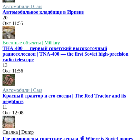
Автомобили | Cars
Автомобильное кладбище в Ирпене
20
Окт
11:55
Военные объекты | Military
ТНА-400 — первый советский высокоточный
радиотелескоп | TNA-400 — the first Soviet high-precision
radio telescope
13
Окт
11:56
Автомобили | Cars
Красный трактор и его соседи | The Red Tractor and its
neighbors
11
Окт
12:08
Свалка | Dump
Где похоронены советские деньги 💰 Where is Soviet money